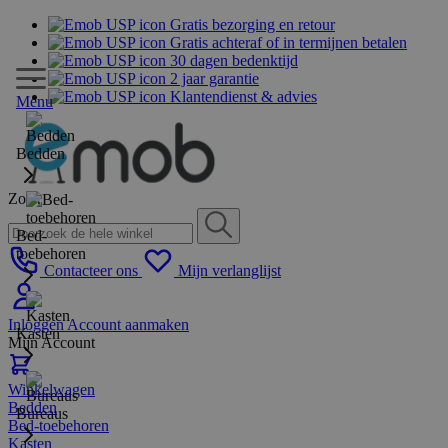
Gratis bezorging en retour
Gratis achteraf of in termijnen betalen
30 dagen bedenktijd
2 jaar garantie
Klantendienst & advies
Menu
Bedden
Zoek
Bed-
toebehoren
Contacteer ons
Mijn verlanglijst
Inloggen
Account aanmaken
Kasten
Mijn Account
Winkelwagen
Bedden
Bureaus
Bed-toebehoren
Kasten