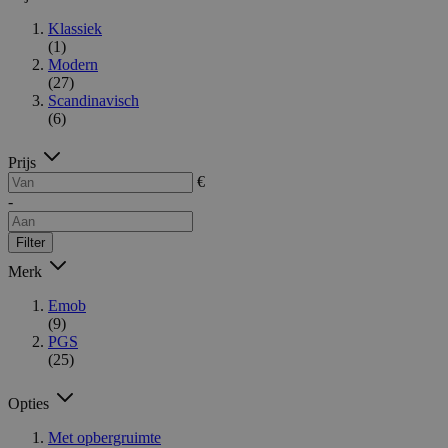
Klassiek
(1)
Modern
(27)
Scandinavisch
(6)
Prijs
€
-
Filter
Merk
Emob
(9)
PGS
(25)
Opties
Met opbergruimte