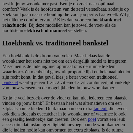
best in jouw woonkamer past. Ben je op zoek naar optimaal
comfort? Vaak is de hoofdsteun van de zetel verstelbaar, zodat je op
zoek kunt gaan naar de houding die voor jou perfect aanvoelt. Wil jij
het ultieme comfort ervaren? Kies dan voor een
hoekbank met
relaxfunctie
! Bij deze modellen kan je zowel de voet- als de
hoofdsteun
elektrisch of manueel
verstellen.
Hoekbank vs. traditioneel bankstel
Een hoekbank is de droom van velen. Maar helaas laat de
woonkamer het soms niet toe om een dergelijk model te integreren.
Misschien is de indeling niet optimaal of is de ruimte te klein
waardoor zo’n meubel al gauw uit proportie lijkt en helemaal niet tot
zijn recht komt. In dat geval kies je beter voor een traditioneel
bankstel
waarbij je een 1-zit, 2-zit en/of 3-zit combineert, afhankelijk
van jouw wensen en de mogelijkheden in jouw woonkamer.
Krijg je veel bezoek over de vloer en kan niet iedereen een plaatsje
vinden op jouw bank? Er bestaan heel wat alternatieven om een
zitplaats aan te bieden. Denk maar aan een extra
fauteuil
die tevens
ook dienstdoet als eyecatcher in je woonkamer of waarmee je ook
een gezellig leeshoekje kan creëren. Ook een
poef
vormt een leuk
accessoire dat instant gezelligheid toevoegt aan de woonkamer en
die je indien nodig kan omvormen tot extra zitplaats. Is de ruimte