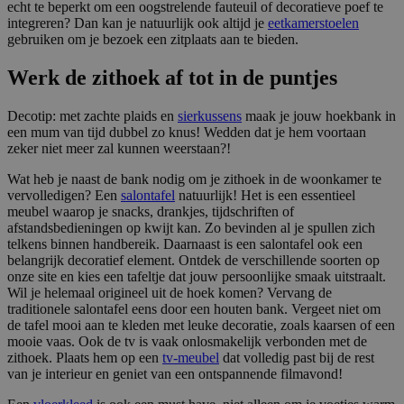
echt te beperkt om een oogstrelende fauteuil of decoratieve poef te
integreren? Dan kan je natuurlijk ook altijd je
eetkamerstoelen
gebruiken om je bezoek een zitplaats aan te bieden.
Werk de zithoek af tot in de puntjes
Decotip: met zachte plaids en
sierkussens
maak je jouw hoekbank in
een mum van tijd dubbel zo knus! Wedden dat je hem voortaan
zeker niet meer zal kunnen weerstaan?!
Wat heb je naast de bank nodig om je zithoek in de woonkamer te
vervolledigen? Een
salontafel
natuurlijk! Het is een essentieel
meubel waarop je snacks, drankjes, tijdschriften of
afstandsbedieningen op kwijt kan. Zo bevinden al je spullen zich
telkens binnen handbereik. Daarnaast is een salontafel ook een
belangrijk decoratief element. Ontdek de verschillende soorten op
onze site en kies een tafeltje dat jouw persoonlijke smaak uitstraalt.
Wil je helemaal origineel uit de hoek komen? Vervang de
traditionele salontafel eens door een houten bank. Vergeet niet om
de tafel mooi aan te kleden met leuke decoratie, zoals kaarsen of een
mooie vaas. Ook de tv is vaak onlosmakelijk verbonden met de
zithoek. Plaats hem op een
tv-meubel
dat volledig past bij de rest
van je interieur en geniet van een ontspannende filmavond!