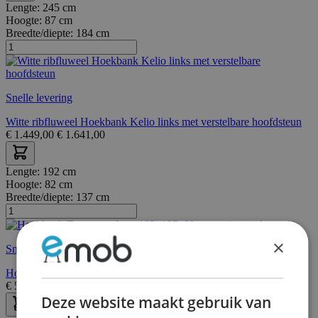
Lengte:
245 cm
Hoogte:
87 cm
Breedte/diepte:
184 cm
Snelle levering
Witte ribfluweel Hoekbank Kelio links met verstelbare hoofdsteun
€
1.449,00
€
1.641,00
Lengte:
192 cm
Hoogte:
82 cm
Breedte/diepte:
137 cm
×
Snelle levering
Hoekbank Tweety rechts - 192x137x82cm - grijze stof
€
539,00
€
627,00
Deze website maakt gebruik van