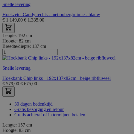
Snelle levering
Hoekzetel Candy rechts - met opbergruimte - blauw
€
1.149,00
€
1.335,00
Lengte:
192 cm
Hoogte:
82 cm
Breedte/diepte:
137 cm
Snelle levering
Hoekbank Chip links - 192x137x82cm - beige ribfluweel
€
579,00
€
675,00
30 dagen bedenktijd
Gratis bezorging en retour
Gratis achteraf of in termijnen betalen
Lengte:
157 cm
Hoogte:
83 cm