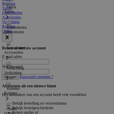
Bureaus
Tafels
Tafels
Zitmeubelen
Accessoires
Verlichting
Ruimtes
Outlet
Zitmeubelen
Reken af met uw account
Accessoires
E-mail adres
Wachtwoord
Verlichting
Paswoord vergeten ?
Inloggen
Afrekenen als een nieuwe klant
Ruimtes
Het aanmaken van een account heeft vele voordelen:
Bekijk bestelling en verzendstatus
Bekijk bestelgeschiedenis
Reken sneller af
Outlet