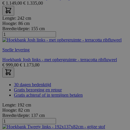
€
1.149,00
€
1.335,00
Lengte:
242 cm
Hoogte:
86 cm
Breedte/diepte:
155 cm
Snelle levering
Hoekbank Josh links - met opbergruimte - terracotta ribfluweel
€
999,00
€
1.173,00
30 dagen bedenktijd
Gratis bezorging en retour
Gratis achteraf of in termijnen betalen
Lengte:
192 cm
Hoogte:
82 cm
Breedte/diepte:
137 cm