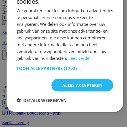
cookies.
Lengte:
192 cm
Hoogte:
82 cm
We gebruiken cookies om inhoud en advertenties
Breedte/diepte:
137 cm
te personaliseren en om ons verkeer te
analyseren. We delen ook informatie over uw
gebruik van onze site met onze advertentie- en
Snelle levering
analysepartners, die deze kunnen combineren
Hoekbank Tweety links - 192x137x82cm - marineblauwe stof
met andere informatie die u aan hen heeft
€
539,00
€
627,00
verstrekt of die zij hebben verzameld door uw
gebruik van hun diensten.
Lees verder
30 dagen bedenktijd
TOON ALLE PARTNERS
(1702) →
Gratis bezorging en retour
Gratis achteraf of in termijnen betalen
ALLES ACCEPTEREN
Lengte:
301 cm
Hoogte:
86 cm
Breedte/diepte:
210 cm
DETAILS WEERGEVEN
Laatste stuks
Snelle levering