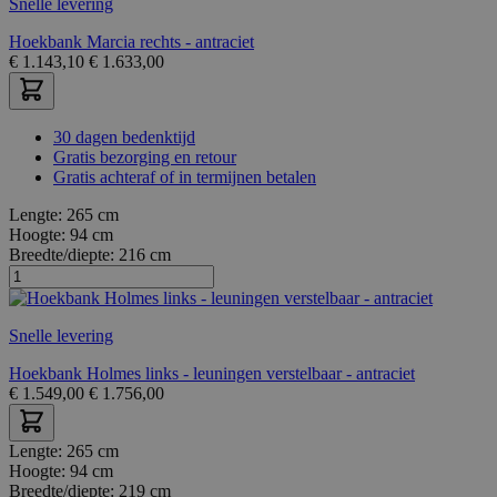
Snelle levering
Hoekbank Marcia rechts - antraciet
€
1.143,10
€
1.633,00
30 dagen bedenktijd
Gratis bezorging en retour
Gratis achteraf of in termijnen betalen
Lengte:
265 cm
Hoogte:
94 cm
Breedte/diepte:
216 cm
Snelle levering
Hoekbank Holmes links - leuningen verstelbaar - antraciet
€
1.549,00
€
1.756,00
Lengte:
265 cm
Hoogte:
94 cm
Breedte/diepte:
219 cm