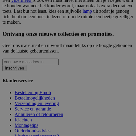
Een
vloerkleed
is ook een must have, niet alleen om je voetjes warm
te houden wanneer het kouder wordt, maar ook als extra decoratieve
toets. Last but not least, kies een stijlvolle
lamp
uit zodat je genoeg
licht hebt om een boek te lezen of om de ruimte een beetje gezelliger
te maken.
Ontvang onze nieuwe collecties en promoties.
Geef ons uw e-mail en u wordt maandelijks op de hoogte gehouden
van de laatste gebeurtenissen.
Inschrijven
Klantenservice
Bestellen bij Emob
Betaalmogelijkheden
Verzending en levering
Service en garantie
Annuleren of retourneren
Klachten
Montagetips
Onderhoudsadvies