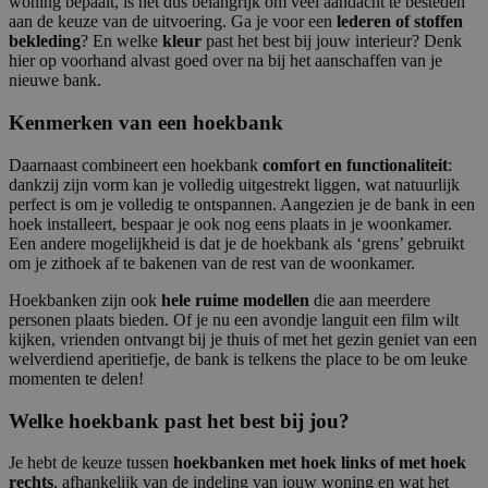
woning bepaalt, is het dus belangrijk om veel aandacht te besteden
aan de keuze van de uitvoering. Ga je voor een
lederen of stoffen
bekleding
? En welke
kleur
past het best bij jouw interieur? Denk
hier op voorhand alvast goed over na bij het aanschaffen van je
nieuwe bank.
Kenmerken van een hoekbank
Daarnaast combineert een hoekbank
comfort en functionaliteit
:
dankzij zijn vorm kan je volledig uitgestrekt liggen, wat natuurlijk
perfect is om je volledig te ontspannen. Aangezien je de bank in een
hoek installeert, bespaar je ook nog eens plaats in je woonkamer.
Een andere mogelijkheid is dat je de hoekbank als ‘grens’ gebruikt
om je zithoek af te bakenen van de rest van de woonkamer.
Hoekbanken zijn ook
hele ruime modellen
die aan meerdere
personen plaats bieden. Of je nu een avondje languit een film wilt
kijken, vrienden ontvangt bij je thuis of met het gezin geniet van een
welverdiend aperitiefje, de bank is telkens the place to be om leuke
momenten te delen!
Welke hoekbank past het best bij jou?
Je hebt de keuze tussen
hoekbanken met hoek links of met hoek
rechts
, afhankelijk van de indeling van jouw woning en wat het