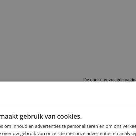
De door u gevraagde pagin
Als u de URL direct heeft in
Als u op een link heeft gekl
 op de rails te komen bij Emob
maakt gebruik van cookies.
s om inhoud en advertenties te personaliseren en om ons verkee
n te zoeken.
 over uw gebruik van onze site met onze advertentie- en analyse