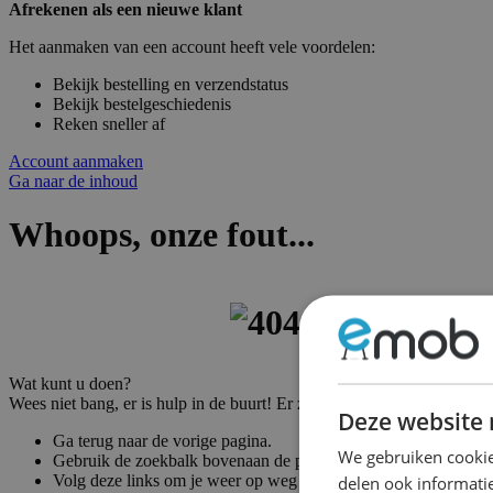
Afrekenen als een nieuwe klant
Het aanmaken van een account heeft vele voordelen:
Bekijk bestelling en verzendstatus
Bekijk bestelgeschiedenis
Reken sneller af
Account aanmaken
Ga naar de inhoud
Whoops, onze fout...
Wat kunt u doen?
Wees niet bang, er is hulp in de buurt! Er zijn vele manieren om weer
Deze website 
Ga terug naar de vorige pagina.
We gebruiken cookie
Gebruik de zoekbalk bovenaan de pagina om naar uw producte
Volg deze links om je weer op weg te helpen!
delen ook informatie