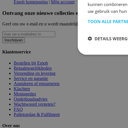
Emob homepagina
|
Mijn account
kunnen combineren m
uw gebruik van hun
Ontvang onze nieuwe collecties en promoties.
TOON ALLE PARTN
Geef ons uw e-mail en u wordt maandelijks op de hoogte gehouden van
DETAILS WEERG
Inschrijven
Klantenservice
Bestellen bij Emob
Betaalmogelijkheden
Verzending en levering
Service en garantie
Annuleren of retourneren
Klachten
Montagetips
Onderhoudsadvies
Wachtwoord vergeten?
FAQ
Palletopslag & Fulfilment
Over ons