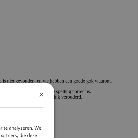
a is niet gevonden, en we hebben een goede gok waarom.
getypt, controleer dan of de spelling correct is.
×
ikt om hier te komen, is de link verouderd.
r te analyseren. We
partners, die deze