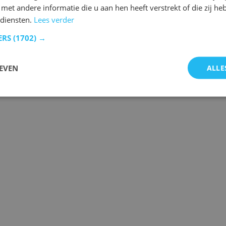
et andere informatie die u aan hen heeft verstrekt of die zij h
 diensten.
Lees verder
ERS
(1702) →
 de laatste gebeurtenissen.
EVEN
ALLE