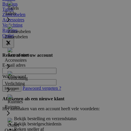
Bureaus
Tafels
Tafels
Zitmeubelen
Accessoires
Verlichting
Ruimtes
Outlet
Zitmeubelen
Reken af met uw account
Accessoires
E-mail adres
Wachtwoord
Verlichting
Paswoord vergeten ?
Inloggen
Afrekenen als een nieuwe klant
Ruimtes
Het aanmaken van een account heeft vele voordelen:
Bekijk bestelling en verzendstatus
Bekijk bestelgeschiedenis
Reken sneller af
Outlet