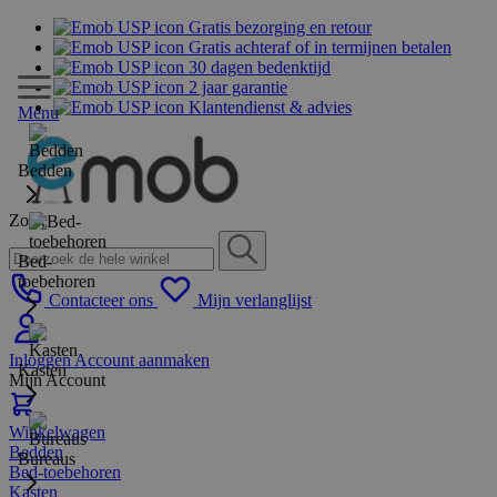
Gratis bezorging en retour
Gratis achteraf of in termijnen betalen
30 dagen bedenktijd
2 jaar garantie
Klantendienst & advies
Menu
Bedden
Zoek
Bed-
toebehoren
Contacteer ons
Mijn verlanglijst
Inloggen
Account aanmaken
Kasten
Mijn Account
Winkelwagen
Bedden
Bureaus
Bed-toebehoren
Kasten