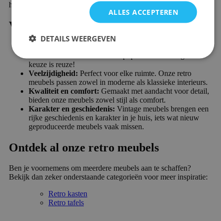
het beste van toen met de kwaliteit en het comfort van nu.
ALLES ACCEPTEREN
Voordelen
DETAILS WEERGEVEN
Ruime productkeuze:
Wij hebben een mooi en groot
assortiment meubels met deze populaire uitstraling. De
keuze is reuze!
Veelzijdigheid:
Perfect voor elke ruimte. Onze retro
meubels passen zowel in moderne als klassieke interieurs.
Kwaliteit en comfort:
Gemaakt met aandacht voor detail,
bieden onze meubels zowel stijl als comfort.
Karakter en geschiedenis:
Vintage meubels brengen een
rijke geschiedenis en karakter in je huis, iets wat nieuw
geproduceerde meubels vaak missen.
Ontdek al onze retro meubels
Ben je voornemens om meerdere meubels aan te schaffen?
Bekijk dan zeker onderstaande categorieën voor meer inspiratie:
Retro kasten
Retro tafels