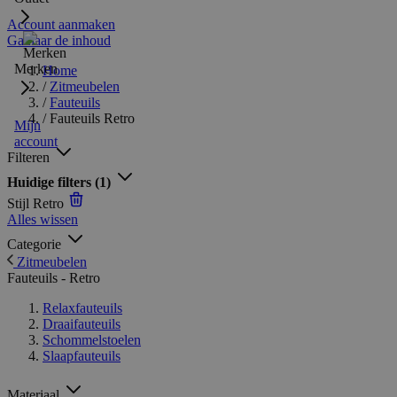
Account aanmaken
Ga naar de inhoud
Merken
Home
/
Zitmeubelen
/
Fauteuils
/
Fauteuils Retro
Mijn
account
Filteren
Huidige filters
(1)
Stijl
Retro
Alles wissen
Categorie
Zitmeubelen
Fauteuils - Retro
Relaxfauteuils
Draaifauteuils
Schommelstoelen
Slaapfauteuils
Materiaal