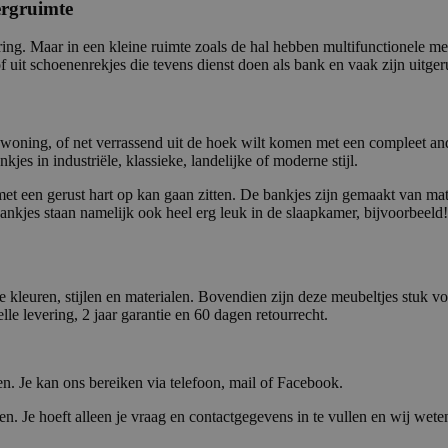
ergruimte
ing. Maar in een kleine ruimte zoals de hal hebben multifunctionele me
 uit schoenenrekjes die tevens dienst doen als bank en vaak zijn uitger
n je woning, of net verrassend uit de hoek wilt komen met een compleet an
jes in industriële, klassieke, landelijke of moderne stijl.
met een gerust hart op kan gaan zitten. De bankjes zijn gemaakt van mat
ankjes staan namelijk ook heel erg leuk in de slaapkamer, bijvoorbeeld!
 kleuren, stijlen en materialen. Bovendien zijn deze meubeltjes stuk voor
le levering, 2 jaar garantie en 60 dagen retourrecht.
n. Je kan ons bereiken via telefoon, mail of Facebook.
en. Je hoeft alleen je vraag en contactgegevens in te vullen en wij wet