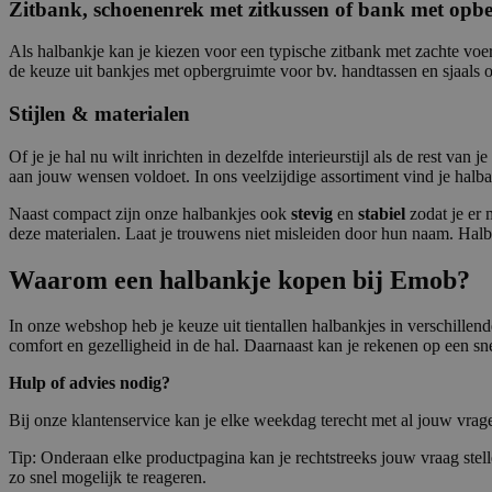
Zitbank, schoenenrek met zitkussen of bank met opb
Als halbankje kan je kiezen voor een typische zitbank met zachte voer
de keuze uit bankjes met opbergruimte voor bv. handtassen en sjaals of
Stijlen & materialen
Of je je hal nu wilt inrichten in dezelfde interieurstijl als de rest va
aan jouw wensen voldoet. In ons veelzijdige assortiment vind je halbank
Naast compact zijn onze halbankjes ook
stevig
en
stabiel
zodat je er 
deze materialen. Laat je trouwens niet misleiden door hun naam. Halb
Waarom een halbankje kopen bij Emob?
In onze webshop heb je keuze uit tientallen halbankjes in verschillende
comfort en gezelligheid in de hal. Daarnaast kan je rekenen op een snel
Hulp of advies nodig?
Bij onze klantenservice kan je elke weekdag terecht met al jouw vrage
Tip: Onderaan elke productpagina kan je rechtstreeks jouw vraag stell
zo snel mogelijk te reageren.