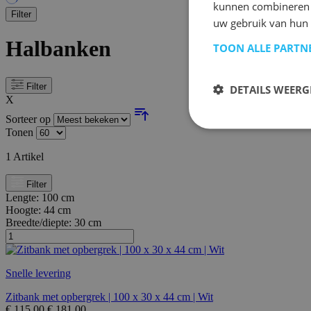
kunnen combineren m
Filter
uw gebruik van hun
Halbanken
TOON ALLE PARTN
Filter
DETAILS WEERG
X
Sorteer op
Tonen
1
Artikel
Filter
Lengte:
100 cm
Hoogte:
44 cm
Breedte/diepte:
30 cm
Snelle levering
Zitbank met opbergrek | 100 x 30 x 44 cm | Wit
€
115,00
€
181,00