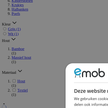
Kinderstoelen
Krukjes
Halbanken
Poefs
Kleur
Grijs
(1)
Wit
(1)
Hout
Bamboe
(1)
Massief hout
(1)
Materiaal
Hout
(1)
Deze website 
Textiel
(1)
We gebruiken cookie
delen ook informatie