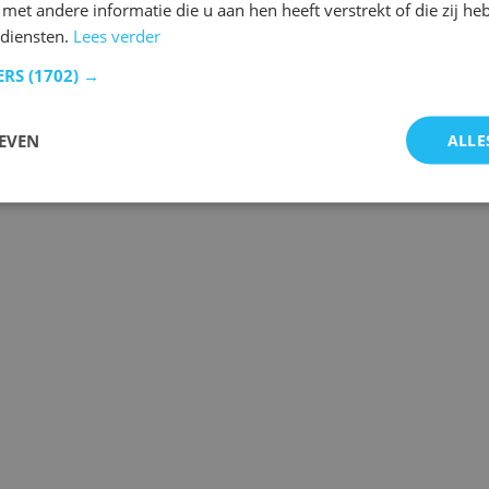
et andere informatie die u aan hen heeft verstrekt of die zij h
 diensten.
Lees verder
ERS
(1702) →
EVEN
ALLE