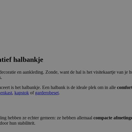
atief halbankje
ecoratie en aankleding. Zonde, want de hal is het visitekaartje van je
s.
ert is het halbankje. Een halbank is de ideale plek om in alle
comfor
enkast
,
kapstok
of
garderobeset
.
 ding hebben ze echter gemeen: ze hebben allemaal
compacte afmeting
or hun stabiliteit.