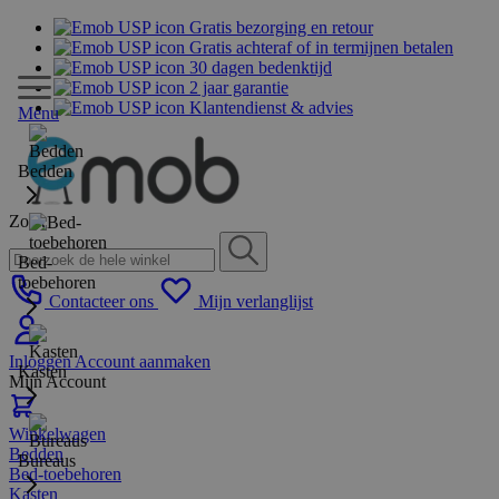
Gratis bezorging en retour
Gratis achteraf of in termijnen betalen
30 dagen bedenktijd
2 jaar garantie
Klantendienst & advies
Menu
Bedden
Zoek
Bed-
toebehoren
Contacteer ons
Mijn verlanglijst
Inloggen
Account aanmaken
Kasten
Mijn Account
Winkelwagen
Bedden
Bureaus
Bed-toebehoren
Kasten