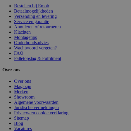
Bestellen bij Emob
Betaalmogelijkheden
Verzending en levering
Service en garantie
Annuleren of retourneren
Klachten
Montagetips
Onderhoudsadvies
Wachtwoord vergeten?
FAQ
Palletopslag & Fulfilment
Over ons
Over ons
Magazijn
Merken
Showroom
Algemene voorwaarden
Juridische vermeldingen
Privacy- en cookie verklaring
Sitemap
Blog
Vacatures