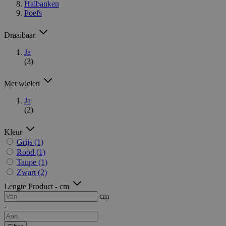
Halbanken
Poefs
Draaibaar
Ja
(3)
Met wielen
Ja
(2)
Kleur
Grijs
(1)
Rood
(1)
Taupe
(1)
Zwart
(2)
Lengte Product - cm
cm
-