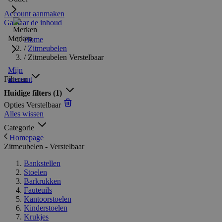
Account aanmaken
Ga naar de inhoud
Merken
Home
/
Zitmeubelen
/
Zitmeubelen Verstelbaar
Mijn
Filteren
account
Huidige filters
(1)
Opties
Verstelbaar
Alles wissen
Categorie
Homepage
Zitmeubelen - Verstelbaar
Bankstellen
Stoelen
Barkrukken
Fauteuils
Kantoorstoelen
Kinderstoelen
Krukjes