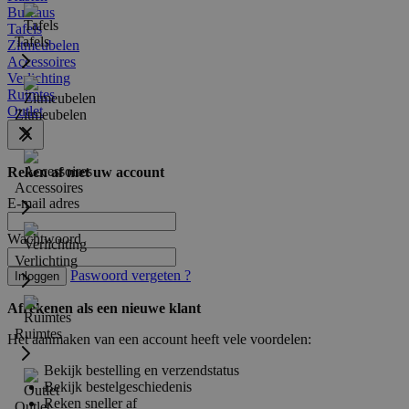
Bureaus
Tafels
Tafels
Zitmeubelen
Accessoires
Verlichting
Ruimtes
Outlet
Zitmeubelen
Reken af met uw account
Accessoires
E-mail adres
Wachtwoord
Verlichting
Paswoord vergeten ?
Inloggen
Afrekenen als een nieuwe klant
Ruimtes
Het aanmaken van een account heeft vele voordelen:
Bekijk bestelling en verzendstatus
Bekijk bestelgeschiedenis
Reken sneller af
Outlet