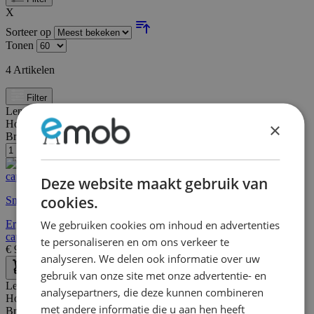
X
Sorteer op
Tonen
4
Artikelen
Filter
Lengte:
64 cm
Hoogte:
117 cm
×
Breedte/diepte:
64 cm
Deze website maakt gebruik van
cookies.
Snelle levering
We gebruiken cookies om inhoud en advertenties
Ergonomische bureaustoel met armleuningen, hoogte 55-75 cm,
capaciteit 120 kg
te personaliseren en om ons verkeer te
€
95,95
€
165,00
analyseren. We delen ook informatie over uw
gebruik van onze site met onze advertentie- en
Lengte:
44 cm
analysepartners, die deze kunnen combineren
Hoogte:
115 cm
met andere informatie die u aan hen heeft
Breedte/diepte:
38 cm