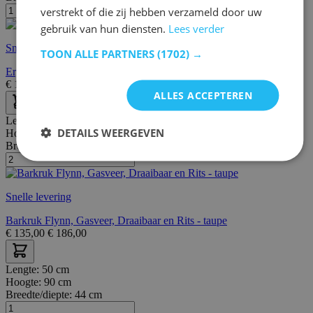
verstrekt of die zij hebben verzameld door uw
gebruik van hun diensten.
Lees verder
Snelle levering
TOON ALLE PARTNERS
(1702) →
Ergonomische bureaustoel: Zwart/Rood | 150 kg
€
189,00
€
232,00
ALLES ACCEPTEREN
Lengte:
44 cm
DETAILS WEERGEVEN
Hoogte:
107 cm
Breedte/diepte:
53 cm
Snelle levering
Barkruk Flynn, Gasveer, Draaibaar en Rits - taupe
€
135,00
€
186,00
Lengte:
50 cm
Hoogte:
90 cm
Breedte/diepte:
44 cm