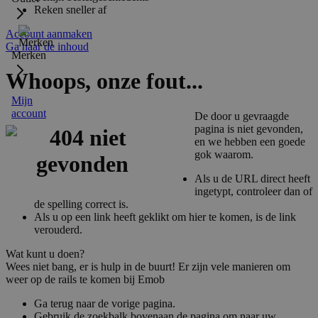
Reken sneller af
Account aanmaken
Ga naar de inhoud
Merken
Whoops, onze fout...
Mijn
account
De door u gevraagde
pagina is niet gevonden,
en we hebben een goede
gok waarom.
Als u de URL direct heeft
ingetypt, controleer dan of
de spelling correct is.
Als u op een link heeft geklikt om hier te komen, is de link
verouderd.
Wat kunt u doen?
Wees niet bang, er is hulp in de buurt! Er zijn vele manieren om
weer op de rails te komen bij Emob
Ga terug naar de vorige pagina.
Gebruik de zoekbalk bovenaan de pagina om naar uw