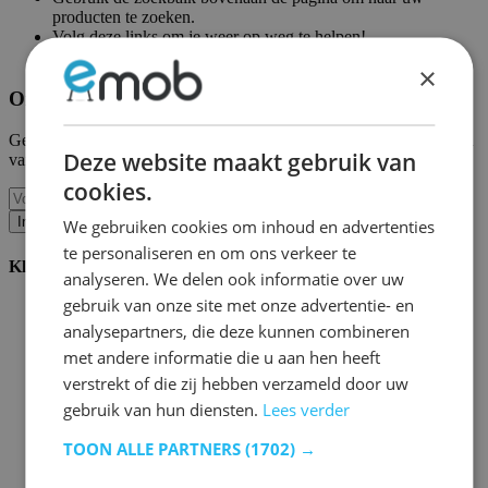
producten te zoeken.
Volg deze links om je weer op weg te helpen!
Emob homepagina
|
Mijn account
×
Ontvang onze nieuwe collecties en promoties.
Geef ons uw e-mail en u wordt maandelijks op de hoogte gehouden
Deze website maakt gebruik van
van de laatste gebeurtenissen.
cookies.
Inschrijven
We gebruiken cookies om inhoud en advertenties
te personaliseren en om ons verkeer te
Klantenservice
analyseren. We delen ook informatie over uw
gebruik van onze site met onze advertentie- en
Bestellen bij Emob
Betaalmogelijkheden
analysepartners, die deze kunnen combineren
Verzending en levering
met andere informatie die u aan hen heeft
Service en garantie
verstrekt of die zij hebben verzameld door uw
Annuleren of retourneren
Klachten
gebruik van hun diensten.
Lees verder
Montagetips
Onderhoudsadvies
TOON ALLE PARTNERS
(1702) →
Wachtwoord vergeten?
FAQ