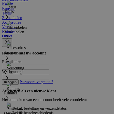
Kasten
Bureaus
Tafels
Tafels
Zitmeubelen
Accessoires
Verlichting
Ruimtes
Zitmeubelen
Outlet
Accessoires
Reken af met uw account
E-mail adres
Wachtwoord
Verlichting
Paswoord vergeten ?
Inloggen
Afrekenen als een nieuwe klant
Ruimtes
Het aanmaken van een account heeft vele voordelen:
Bekijk bestelling en verzendstatus
Bekijk bestelgeschiedenis
Outlet