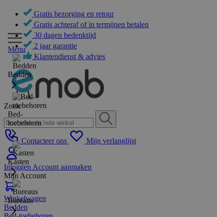
Gratis bezorging en retour
Gratis achteraf of in termijnen betalen
30 dagen bedenktijd
2 jaar garantie
Menu
Klantendienst & advies
Bedden
Zoek
Bed-
toebehoren
Contacteer ons
Mijn verlanglijst
Kasten
Inloggen
Account aanmaken
Mijn Account
Winkelwagen
Bureaus
Bedden
Bed-toebehoren