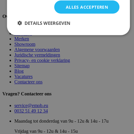
Palletopslag & Fulfilment
ALLES ACCEPTEREN
Over ons
DETAILS WEERGEVEN
Over ons
Magazijn
Merken
Showroom
Algemene voorwaarden
Juridische vermeldingen
Privacy- en cookie verklaring
Sitemap
Blog
Vacatures
Contacteer ons
Vragen? Contacteer ons
service@emob.eu
0032 51 49 12 34
Maandag tot donderdag van 9u - 12u & 14u - 17u
Vrijdag van 9u - 12u & 14u - 15u