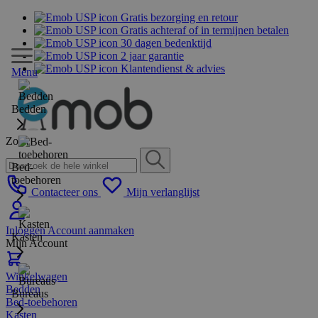
Gratis bezorging en retour
Gratis achteraf of in termijnen betalen
30 dagen bedenktijd
2 jaar garantie
Klantendienst & advies
Menu
Bedden
Zoek
Bed-
toebehoren
Contacteer ons
Mijn verlanglijst
Inloggen
Account aanmaken
Kasten
Mijn Account
Winkelwagen
Bedden
Bureaus
Bed-toebehoren
Kasten