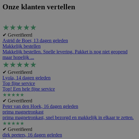
Onze klanten vertellen
★
★
★
★
★
✔ Geverifieerd
Astrid de Boer,
13 dagen geleden
Makkelijk bestellen
Makkelijk bestellen. Snelle levering. Pakket is nog niet geopend
maar hopelijk ...
★
★
★
★
★
✔ Geverifieerd
Lyola,
14 dagen geleden
Top fijne service
Top! Een hele fijne service
★
★
★
★
★
✔ Geverifieerd
Peter van den Hoek,
16 dagen geleden
prima magnetronkast
prima magnetronkast, snel bezorgd en makkelijk in elkaar te zetten.
★
★
★
★
★
✔ Geverifieerd
dirk peeters,
16 dagen geleden