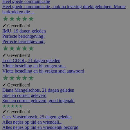
Heel goede communicatie
Heel goede communicatie , ook na levering direkt geholpen. Mooie
barkrukken die ...
★
★
★
★
★
✔ Geverifieerd
IMU,
19 dagen geleden
Perfecte berichtgeving!
Perfecte berichtgeving!
★
★
★
★
★
✔ Geverifieerd
Leen COOL,
21 dagen geleden
Vlotte bestelling en bij vragen sn...
Vlotte bestelling en bij vragen snel antwoord
★
★
★
★
★
✔ Geverifieerd
Diana Mangelschots,
21 dagen geleden
Snel en correct geleverd
Snel en correct geleverd, goed ingepakt
★
★
★
★
★
✔ Geverifieerd
Cees Vorstenbosch,
25 dagen geleden
Alles netjes op tijd en vriendeli...
Alles netjes op tijd en vriendelijk bezorgd