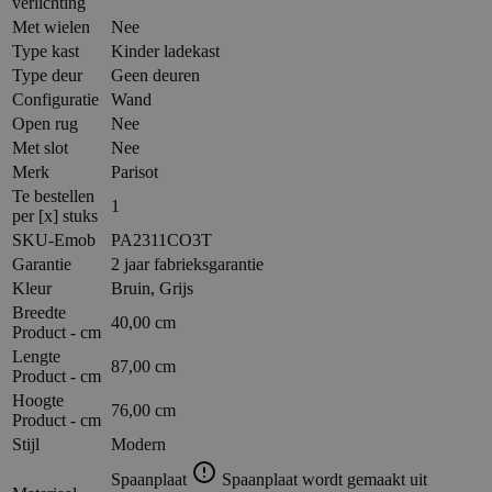
verlichting
Met wielen
Nee
Type kast
Kinder ladekast
Type deur
Geen deuren
Configuratie
Wand
Open rug
Nee
Met slot
Nee
Merk
Parisot
Te bestellen
1
per [x] stuks
SKU-Emob
PA2311CO3T
Garantie
2 jaar fabrieksgarantie
Kleur
Bruin, Grijs
Breedte
40,00 cm
Product - cm
Lengte
87,00 cm
Product - cm
Hoogte
76,00 cm
Product - cm
Stijl
Modern
Spaanplaat
Spaanplaat wordt gemaakt uit