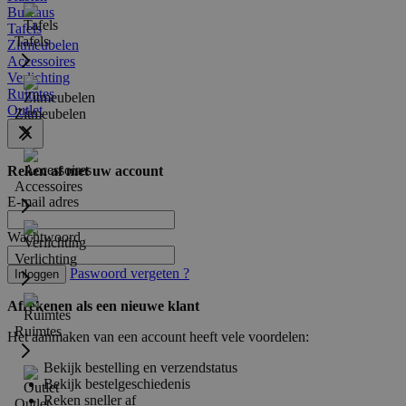
Bureaus
Tafels
Tafels
Zitmeubelen
Accessoires
Verlichting
Ruimtes
Outlet
Zitmeubelen
Reken af met uw account
Accessoires
E-mail adres
Wachtwoord
Verlichting
Paswoord vergeten ?
Inloggen
Afrekenen als een nieuwe klant
Ruimtes
Het aanmaken van een account heeft vele voordelen:
Bekijk bestelling en verzendstatus
Bekijk bestelgeschiedenis
Reken sneller af
Outlet