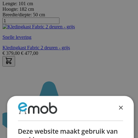
Lengte:
101 cm
Hoogte:
182 cm
Breedte/diepte:
50 cm
Snelle levering
Kledingkast Fabric 2 deuren - grijs
€
379,00
€
477,00
×
Deze website maakt gebruik van