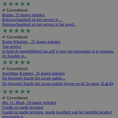
★
★
★
★
★
✔ Geverifieerd
Bonita,
25 dagen geleden
Betrouwbaarheid en het service is ...
Betrouwbaarheid en het service is het goed .
★
★
★
★
★
✔ Geverifieerd
Ronia Windster ,
25 dagen geleden
Top service
Je hebt de mogelijkheid om zelf je dag van bezorging in te plannen.
Ze houden je...
★
★
★
★
★
✔ Geverifieerd
Josephine Koppies,
26 dagen geleden
De bezorger bracht het zware pakke...
De bezorger bracht het zware pakket boven op de 2e etage 💪🙏👍
★
★
★
★
★
✔ Geverifieerd
dhr. J.L Murk,
26 dagen geleden
Goede en snelle levering
Goede en snelle levering, goede kwaliteit van het bestelde product
eenvoudig te ...