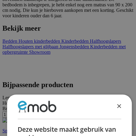
bedbodem is inbegrepen, je hebt enkel nog een matras van 90 x 200
cm nodig. Die kun je hierboven aankopen met een korting. Geschikt
voor kinderen ouder dan 6 jaar.
Bekijk meer
Bedden
Houten kinderbedden
Kinderbedden
Halfhoogslapers
Halfhoogslapers met glijbaan
Jongensbedden
Kinderbedden met
opbergruimte
Showroom
Bijpassende producten
Lengte:
220 cm
Hoogte:
180 cm
×
Breedte/diepte:
132 cm
Deze website maakt gebruik van
Snelle levering