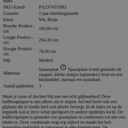
stuks
SKU-Emob
PA2374TOBO
Garantie
2 jaar fabrieksgarantie
Kleur
Wit, Bruin
Breedte Product -
183,60 cm
cm
Lengte Product -
204,30 cm
cm
Hoogte Product -
78,00 cm
cm
Stijl
Modern
Spaanplaat
Spaanplaat wordt gemaakt uit
Materiaal
zaagsel, kleine stukjes (spaanders) hout en een
bindmiddel, meestal een kunsthars.
Aantal pakketten
3
Maak je zoon of dochter blij met een echt glijbaanbed! Deze
halfhoogslaper is niet alleen om te slapen, het bed heeft ook een
glijbaan die je kindje heel wat plezier bezorgt. In de lades en op de
legplank kan je lieve schat speelgoed en andere spulletjes kwijt. De
halfhoogslaper is gemaakt van spaanplaat en combineert wit met een
eikdecor. Deze combinatie oogt erg stijlvol en maakt het bed
bovendien makkelijk te integreren in elke kinderkamer. De