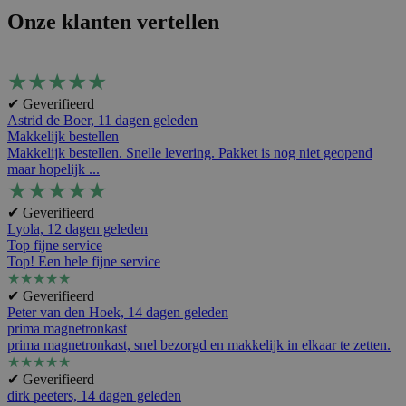
Onze klanten vertellen
★
★
★
★
★
✔ Geverifieerd
Astrid de Boer,
11 dagen geleden
Makkelijk bestellen
Makkelijk bestellen. Snelle levering. Pakket is nog niet geopend
maar hopelijk ...
★
★
★
★
★
✔ Geverifieerd
Lyola,
12 dagen geleden
Top fijne service
Top! Een hele fijne service
★
★
★
★
★
✔ Geverifieerd
Peter van den Hoek,
14 dagen geleden
prima magnetronkast
prima magnetronkast, snel bezorgd en makkelijk in elkaar te zetten.
★
★
★
★
★
✔ Geverifieerd
dirk peeters,
14 dagen geleden