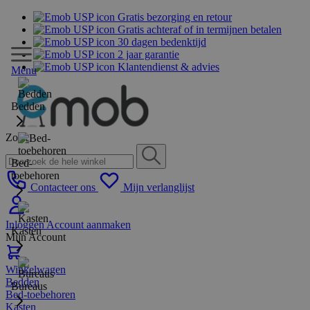
Gratis bezorging en retour
Gratis achteraf of in termijnen betalen
30 dagen bedenktijd
2 jaar garantie
Klantendienst & advies
Menu
Bedden
Zoek
Bed-
toebehoren
Contacteer ons
Mijn verlanglijst
Inloggen
Account aanmaken
Kasten
Mijn Account
Winkelwagen
Bedden
Bureaus
Bed-toebehoren
Kasten