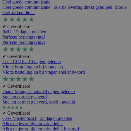
Heel goede communicatie
Heel goede communicatie , ook na levering direkt geholpen. Mooie
barkrukken die ...
★
★
★
★
★
✔ Geverifieerd
IMU,
17 dagen geleden
Perfecte berichtgeving!
Perfecte berichtgeving!
★
★
★
★
★
✔ Geverifieerd
Leen COOL,
19 dagen geleden
Vlotte bestelling en bij vragen sn...
Vlotte bestelling en bij vragen snel antwoord
★
★
★
★
★
✔ Geverifieerd
Diana Mangelschots,
19 dagen geleden
Snel en correct geleverd
Snel en correct geleverd, goed ingepakt
★
★
★
★
★
✔ Geverifieerd
Cees Vorstenbosch,
23 dagen geleden
Alles netjes op tijd en vriendeli...
Alles netjes op tijd en vriendelijk bezorgd