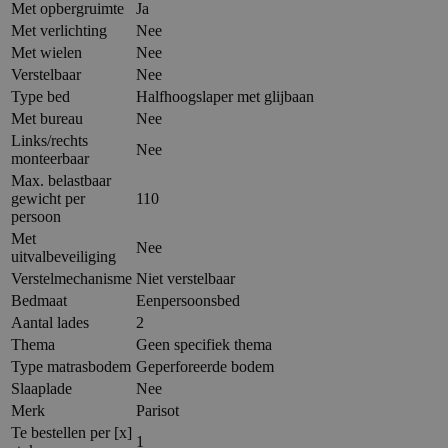
Met opbergruimte
Ja
Met verlichting
Nee
Met wielen
Nee
Verstelbaar
Nee
Type bed
Halfhoogslaper met glijbaan
Met bureau
Nee
Links/rechts
Nee
monteerbaar
Max. belastbaar
gewicht per
110
persoon
Met
Nee
uitvalbeveiliging
Verstelmechanisme
Niet verstelbaar
Bedmaat
Eenpersoonsbed
Aantal lades
2
Thema
Geen specifiek thema
Type matrasbodem
Geperforeerde bodem
Slaaplade
Nee
Merk
Parisot
Te bestellen per [x]
1