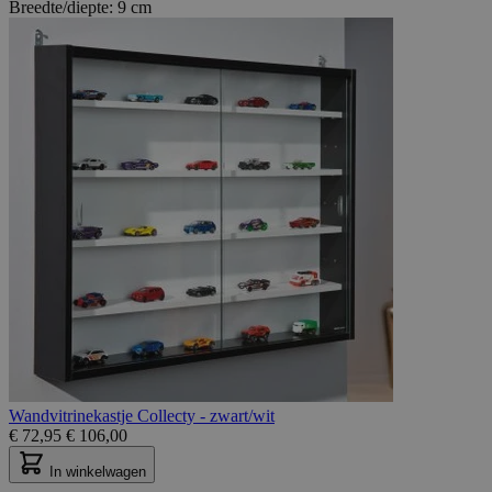
Breedte/diepte:
9 cm
Wandvitrinekastje Collecty - zwart/wit
€
72,95
€
106,00
In winkelwagen