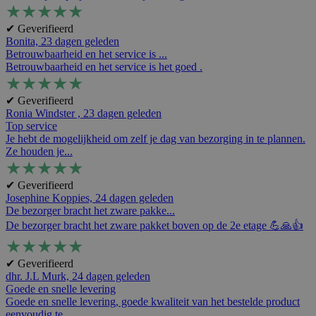
★
★
★
★
★
✔ Geverifieerd
Bonita,
23 dagen geleden
Betrouwbaarheid en het service is ...
Betrouwbaarheid en het service is het goed .
★
★
★
★
★
✔ Geverifieerd
Ronia Windster ,
23 dagen geleden
Top service
Je hebt de mogelijkheid om zelf je dag van bezorging in te plannen.
Ze houden je...
★
★
★
★
★
✔ Geverifieerd
Josephine Koppies,
24 dagen geleden
De bezorger bracht het zware pakke...
De bezorger bracht het zware pakket boven op de 2e etage 💪🙏👍
★
★
★
★
★
✔ Geverifieerd
dhr. J.L Murk,
24 dagen geleden
Goede en snelle levering
Goede en snelle levering, goede kwaliteit van het bestelde product
eenvoudig te ...