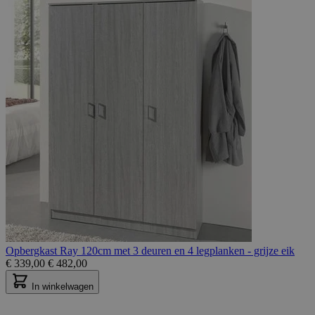
Opbergkast Ray 120cm met 3 deuren en 4 legplanken - grijze eik
€
339,00
€
482,00
In winkelwagen