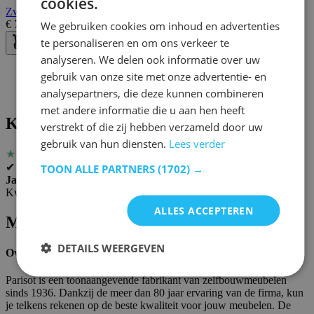
cookies.
Zwart Hoogslaper met bureau Raider 90x200cm
We gebruiken cookies om inhoud en advertenties
€
725,00
€
931,00
te personaliseren en om ons verkeer te
analyseren. We delen ook informatie over uw
gebruik van onze site met onze advertentie- en
analysepartners, die deze kunnen combineren
met andere informatie die u aan hen heeft
Klantenreviews
verstrekt of die zij hebben verzameld door uw
gebruik van hun diensten.
Lees verder
★
★
★
★
★
✔ Geverifieerd
TOON ALLE PARTNERS
(1702) →
Jansen
Kwaliteit van het materiaal valt tegen
ALLES ACCEPTEREN
Merkeninformatie
DETAILS WEERGEVEN
Over Parisot
Parisot is een toonaangevende fabrikant van zelfbouwmeubelen
sinds 1936. Dankzij de meer dan 80 jaar ervaring van de firma, kun
je telkens rekenen op de beste kwaliteit voor jouw meubelen. De