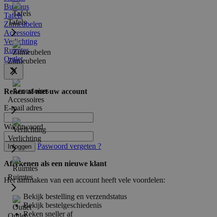
Bureaus
Tafels
Tafels
Zitmeubelen
Accessoires
Verlichting
Ruimtes
Outlet
Zitmeubelen
Reken af met uw account
Accessoires
E-mail adres
Wachtwoord
Verlichting
Paswoord vergeten ?
Inloggen
Afrekenen als een nieuwe klant
Ruimtes
Het aanmaken van een account heeft vele voordelen:
Bekijk bestelling en verzendstatus
Bekijk bestelgeschiedenis
Reken sneller af
Outlet