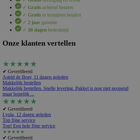
✓
Gratis
achteraf betalen
✓
Gratis
in termijnen betalen
✓
2 jaar
garantie
✓
30 dagen
bedenktijd
Onze klanten vertellen
★
★
★
★
★
✔ Geverifieerd
Astrid de Boer,
11 dagen geleden
Makkelijk bestellen
Makkelijk bestellen. Snelle levering. Pakket is nog niet geopend
maar hopelijk ...
★
★
★
★
★
✔ Geverifieerd
Lyola,
12 dagen geleden
Top fijne service
Top! Een hele fijne service
★
★
★
★
★
✔ Geverifieerd