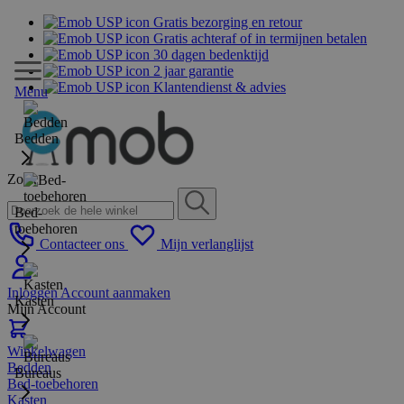
Gratis bezorging en retour
Gratis achteraf of in termijnen betalen
30 dagen bedenktijd
2 jaar garantie
Klantendienst & advies
Menu
Bedden
Zoek
Bed-
toebehoren
Contacteer ons
Mijn verlanglijst
Inloggen
Account aanmaken
Kasten
Mijn Account
Winkelwagen
Bedden
Bureaus
Bed-toebehoren
Kasten