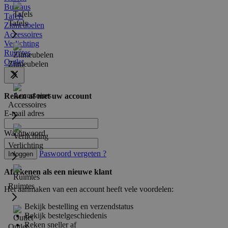
Bureaus
Tafels
Tafels
Zitmeubelen
Accessoires
Verlichting
Ruimtes
Outlet
Zitmeubelen
Reken af met uw account
Accessoires
E-mail adres
Wachtwoord
Verlichting
Paswoord vergeten ?
Inloggen
Afrekenen als een nieuwe klant
Ruimtes
Het aanmaken van een account heeft vele voordelen:
Bekijk bestelling en verzendstatus
Bekijk bestelgeschiedenis
Reken sneller af
Outlet