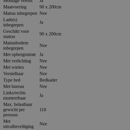
Montage vereist
Ja
Maatvoering
90 x 200cm
Matras inbegrepen
Nee
Lade(s)
Ja
inbegrepen
Geschikt voor
90 x 200cm
matras
Matrasbodem
Nee
inbegrepen
Met opbergruimte
Ja
Met verlichting
Nee
Met wielen
Nee
Verstelbaar
Nee
Type bed
Bedkader
Met bureau
Nee
Links/rechts
Ja
monteerbaar
Max. belastbaar
gewicht per
110
persoon
Met
Nee
uitvalbeveiliging