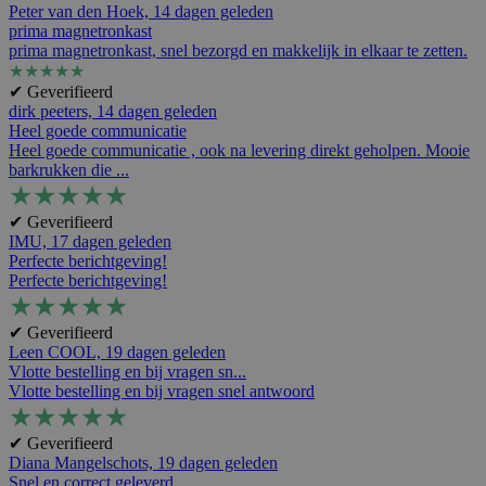
Peter van den Hoek,
14 dagen geleden
prima magnetronkast
prima magnetronkast, snel bezorgd en makkelijk in elkaar te zetten.
★
★
★
★
★
✔ Geverifieerd
dirk peeters,
14 dagen geleden
Heel goede communicatie
Heel goede communicatie , ook na levering direkt geholpen. Mooie
barkrukken die ...
★
★
★
★
★
✔ Geverifieerd
IMU,
17 dagen geleden
Perfecte berichtgeving!
Perfecte berichtgeving!
★
★
★
★
★
✔ Geverifieerd
Leen COOL,
19 dagen geleden
Vlotte bestelling en bij vragen sn...
Vlotte bestelling en bij vragen snel antwoord
★
★
★
★
★
✔ Geverifieerd
Diana Mangelschots,
19 dagen geleden
Snel en correct geleverd