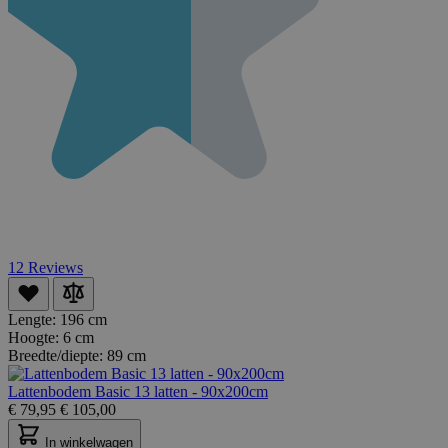
12
Reviews
Lengte:
196 cm
Hoogte:
6 cm
Breedte/diepte:
89 cm
Lattenbodem Basic 13 latten - 90x200cm
€
79,95
€
105,00
In winkelwagen