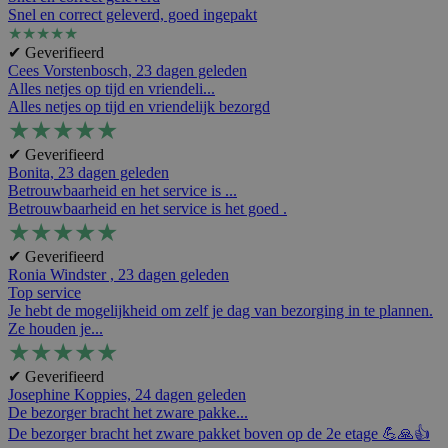
Snel en correct geleverd, goed ingepakt
★
★
★
★
★
✔ Geverifieerd
Cees Vorstenbosch,
23 dagen geleden
Alles netjes op tijd en vriendeli...
Alles netjes op tijd en vriendelijk bezorgd
★
★
★
★
★
✔ Geverifieerd
Bonita,
23 dagen geleden
Betrouwbaarheid en het service is ...
Betrouwbaarheid en het service is het goed .
★
★
★
★
★
✔ Geverifieerd
Ronia Windster ,
23 dagen geleden
Top service
Je hebt de mogelijkheid om zelf je dag van bezorging in te plannen.
Ze houden je...
★
★
★
★
★
✔ Geverifieerd
Josephine Koppies,
24 dagen geleden
De bezorger bracht het zware pakke...
De bezorger bracht het zware pakket boven op de 2e etage 💪🙏👍