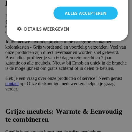
Badkamer kolomkasten - Grijs kopen?
ALLES ACCEPTEREN
Ben je op zoek naar Badkamer kolomkasten - Grijs? Dan slaag je
gegarandeerd bij Emob, jouw online meubelwinkel. In ons
enorme assortiment vind je meer dan 10.000 prachtige meubels
DETAILS WEERGEVEN
en sfeervolle woondecoratie producten.
Jouw nieuwe favoriete product in de categorie Badkamer
kolomkasten - Grijs wordt snel en voordelig verzonden. Veel van
onze producten zijn direct leverbaar en worden snel geleverd.
Bovendien profiteer je van 60 dagen retourrecht en 2 jaar
garantie op alle meubels. Nieuw bij Emob en uniek in de branche
is de mogelijkheid om gratis achteraf of in delen te betalen.
Heb je een vraag over onze producten of service? Neem gerust
contact
op. Onze deskundige medewerkers helpen je graag
verder.
Grijze meubels: Warmte & Eenvoudig
te combineren
Geef je interieur een boost met de grijze meubels en