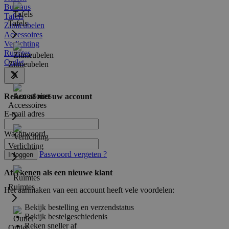
Bureaus
Tafels
Tafels
Zitmeubelen
Accessoires
Verlichting
Ruimtes
Outlet
Zitmeubelen
Reken af met uw account
Accessoires
E-mail adres
Wachtwoord
Verlichting
Paswoord vergeten ?
Inloggen
Afrekenen als een nieuwe klant
Ruimtes
Het aanmaken van een account heeft vele voordelen:
Bekijk bestelling en verzendstatus
Bekijk bestelgeschiedenis
Reken sneller af
Outlet