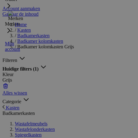
Account aanmaken
Ga naar de inhoud
Merken
Home
/
Kasten
/
Badkamerkasten
/
Badkamer kolomkasten
Mijn
/
Badkamer kolomkasten Grijs
account
Filteren
Huidige filters
(1)
Kleur
Grijs
Alles wissen
Categorie
Kasten
Badkamerkasten
Wastafelmeubels
Wastafelonderkasten
Spiegelkasten