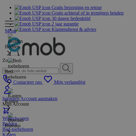
Gratis bezorging en retour
Gratis achteraf of in termijnen betalen
30 dagen bedenktijd
2 jaar garantie
Klantendienst & advies
Menu
Bedden
Zoek
Bed-
toebehoren
Contacteer ons
Mijn verlanglijst
Inloggen
Account aanmaken
Kasten
Mijn Account
Winkelwagen
Bedden
Bureaus
Bed-toebehoren
Kasten