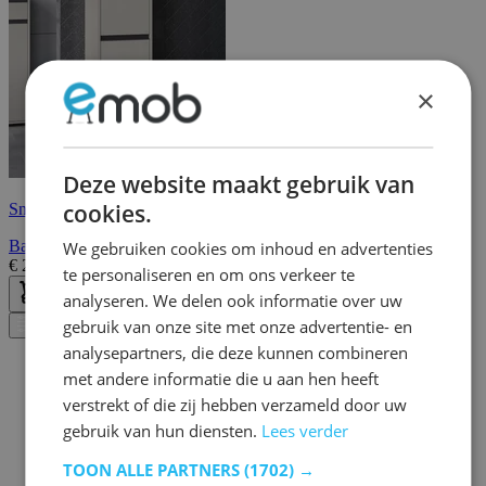
×
Deze website maakt gebruik van
cookies.
Snelle levering
Badkamerkast Lamon - 2 deuren & 1 lade - grijs
We gebruiken cookies om inhoud en advertenties
€
259,00
€
321,00
te personaliseren en om ons verkeer te
analyseren. We delen ook informatie over uw
gebruik van onze site met onze advertentie- en
Filter
analysepartners, die deze kunnen combineren
met andere informatie die u aan hen heeft
verstrekt of die zij hebben verzameld door uw
gebruik van hun diensten.
Lees verder
TOON ALLE PARTNERS
(1702) →