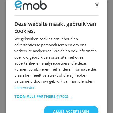
×
vervaardigd. Dit betekent dat geen twee stukken
precies hetzelfde zijn; elk heeft zijn
unieke
patronen
,
kleuren
en
texturen
.
Deze website maakt gebruik van
cookies.
Acaciahout
De sterke houtsoort is afkomstig van de
We gebruiken cookies om inhoud en
acaciaboom en wordt gekenmerkt door de
advertenties te personaliseren en om ons
natuurlijke rode gloed en de
wisselende
verkeer te analyseren. We delen ook informatie
kleurschakeringen
. De warme gloed en de
over uw gebruik van onze site met onze
verschillende kleuren maken acacia meubels
advertentie- en analysepartners, die deze
immens populair.
kunnen combineren met andere informatie die
u aan hen heeft verstrekt of die zij hebben
verzameld door uw gebruik van hun diensten.
Beukenhout
Lees verder
De stevige en harde houtsoort staat bekend om
TOON ALLE PARTNERS
(1702) →
zijn
warme uitstraling
en
tijdloze charme
. Beuken
meubels bieden een unieke combinatie van
schoonheid, kracht en duurzaamheid. In
ALLES ACCEPTEREN