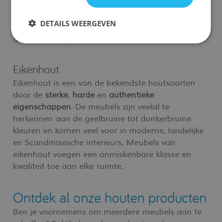
vergelijking met andere houtsoorten heeft
beukenhout minder karakteristieken noesten,
DETAILS WEERGEVEN
omdat het minder noesten (De plek waar een zijtak
aan de boom groeit) telt.
Eikenhout
Eikenhout is een van de bekendste houtsoorten
door de
sterke
,
harde
en
authentieke
eigenschappen
. De meubels zijn veelal te
herkennen aan de geelbruine tot donkerbruine
kleuren en komen veel voor in moderne, landelijke
en Scandinavische interieurs. Meubels van
eikenhout voegen een onmiskenbare klasse en
kwaliteit toe aan elke ruimte.
Ontdek al onze houten producten
Ben je voornemens om meerdere meubels aan te