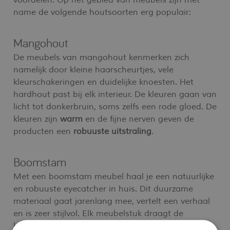
voordelen. Op het gebied van meubels zijn met
name de volgende houtsoorten erg populair:
Mangohout
De meubels van mangohout kenmerken zich
namelijk door kleine haarscheurtjes, vele
kleurschakeringen en duidelijke knoesten. Het
hardhout past bij elk interieur. De kleuren gaan van
licht tot donkerbruin, soms zelfs een rode gloed. De
kleuren zijn
warm
en de fijne nerven geven de
producten een
robuuste uitstraling
.
Boomstam
Met een boomstam meubel haal je een natuurlijke
en robuuste eyecatcher in huis. Dit duurzame
materiaal gaat jarenlang mee, vertelt een verhaal
en is zeer stijlvol. Elk meubelstuk draagt de
kenmerken van de boom waaruit het is