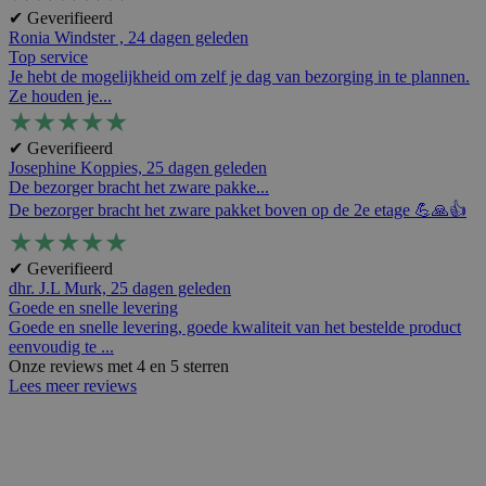
✔ Geverifieerd
Ronia Windster ,
24 dagen geleden
Top service
Je hebt de mogelijkheid om zelf je dag van bezorging in te plannen.
Ze houden je...
★
★
★
★
★
✔ Geverifieerd
Josephine Koppies,
25 dagen geleden
De bezorger bracht het zware pakke...
De bezorger bracht het zware pakket boven op de 2e etage 💪🙏👍
★
★
★
★
★
✔ Geverifieerd
dhr. J.L Murk,
25 dagen geleden
Goede en snelle levering
Goede en snelle levering, goede kwaliteit van het bestelde product
eenvoudig te ...
Onze reviews met 4 en 5 sterren
Lees meer reviews