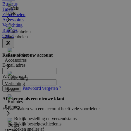
Bureaus
Tafels
Tafels
Zitmeubelen
Accessoires
Verlichting
Ruimtes
Outlet
Zitmeubelen
Reken af met uw account
Accessoires
E-mail adres
Wachtwoord
Verlichting
Paswoord vergeten ?
Inloggen
Afrekenen als een nieuwe klant
Ruimtes
Het aanmaken van een account heeft vele voordelen:
Bekijk bestelling en verzendstatus
Bekijk bestelgeschiedenis
Reken sneller af
Outlet