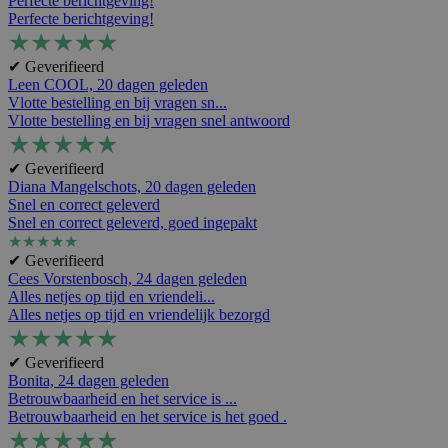
Perfecte berichtgeving!
Perfecte berichtgeving!
★
★
★
★
★
✔ Geverifieerd
Leen COOL,
20 dagen geleden
Vlotte bestelling en bij vragen sn...
Vlotte bestelling en bij vragen snel antwoord
★
★
★
★
★
✔ Geverifieerd
Diana Mangelschots,
20 dagen geleden
Snel en correct geleverd
Snel en correct geleverd, goed ingepakt
★
★
★
★
★
✔ Geverifieerd
Cees Vorstenbosch,
24 dagen geleden
Alles netjes op tijd en vriendeli...
Alles netjes op tijd en vriendelijk bezorgd
★
★
★
★
★
✔ Geverifieerd
Bonita,
24 dagen geleden
Betrouwbaarheid en het service is ...
Betrouwbaarheid en het service is het goed .
★
★
★
★
★