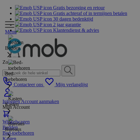
Gratis bezorging en retour
Gratis achteraf of in termijnen betalen
30 dagen bedenktijd
2 jaar garantie
Klantendienst & advies
Menu
Bedden
Zoek
Bed-
toebehoren
Contacteer ons
Mijn verlanglijst
Inloggen
Account aanmaken
Kasten
Mijn Account
Winkelwagen
Bedden
Bureaus
Bed-toebehoren
Kasten