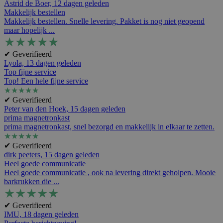
Astrid de Boer,
12 dagen geleden
Makkelijk bestellen
Makkelijk bestellen. Snelle levering. Pakket is nog niet geopend
maar hopelijk ...
★
★
★
★
★
✔ Geverifieerd
Lyola,
13 dagen geleden
Top fijne service
Top! Een hele fijne service
★
★
★
★
★
✔ Geverifieerd
Peter van den Hoek,
15 dagen geleden
prima magnetronkast
prima magnetronkast, snel bezorgd en makkelijk in elkaar te zetten.
★
★
★
★
★
✔ Geverifieerd
dirk peeters,
15 dagen geleden
Heel goede communicatie
Heel goede communicatie , ook na levering direkt geholpen. Mooie
barkrukken die ...
★
★
★
★
★
✔ Geverifieerd
IMU,
18 dagen geleden