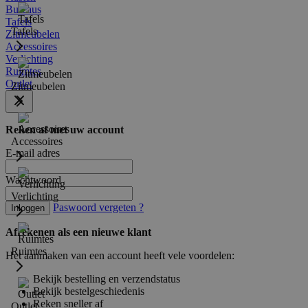
Bureaus
Tafels
Tafels
Zitmeubelen
Accessoires
Verlichting
Ruimtes
Outlet
Zitmeubelen
Reken af met uw account
Accessoires
E-mail adres
Wachtwoord
Verlichting
Paswoord vergeten ?
Inloggen
Afrekenen als een nieuwe klant
Ruimtes
Het aanmaken van een account heeft vele voordelen:
Bekijk bestelling en verzendstatus
Bekijk bestelgeschiedenis
Reken sneller af
Outlet