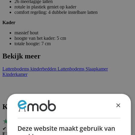
26 meerlagige latten
rotule in plastiek geniet op kader
comfort regeling: 4 dubbele instelbare latten
Kader
massief hout
hoogte van het kader: 5 cm
totale hoogte: 7 cm
Bekijk meer
Lattenbodems kinderbedden
Lattenbodems
Slaapkamer
Kinderkamer
×
Klantenreviews
★
★
★
★
★
Deze website maakt gebruik van
✔ Geverifieerd
F Kraak