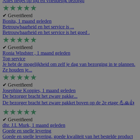
Alles netjes op tijd en vriendelijk bezorgd
★
★
★
★
★
✔ Geverifieerd
Bonita,
1 maand geleden
Betrouwbaarheid en het service is ...
Betrouwbaarheid en het service is het goed .
★
★
★
★
★
✔ Geverifieerd
Ronia Windster ,
1 maand geleden
Top service
Je hebt de mogelijkheid om zelf je dag van bezorging in te plannen.
Ze houden je...
★
★
★
★
★
✔ Geverifieerd
Josephine Koppies,
1 maand geleden
De bezorger bracht het zware pakke...
De bezorger bracht het zware pakket boven op de 2e etage 💪🙏👍
★
★
★
★
★
✔ Geverifieerd
dhr. J.L Murk,
1 maand geleden
Goede en snelle levering
Goede en snelle levering, goede kwaliteit van het bestelde product