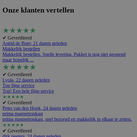
Onze klanten vertellen
★
★
★
★
★
✔ Geverifieerd
Astrid de Boer,
21 dagen geleden
Makkelijk bestellen
Makkelijk bestellen. Snelle levering. Pakket is nog niet geopend
maar hopelijk ...
★
★
★
★
★
✔ Geverifieerd
Lyola,
22 dagen geleden
Top fijne service
Top! Een hele fijne service
★
★
★
★
★
✔ Geverifieerd
Peter van den Hoek,
24 dagen geleden
prima magnetronkast
prima magnetronkast, snel bezorgd en makkelijk in elkaar te zetten.
★
★
★
★
★
✔ Geverifieerd
dirk peeters,
24 dagen geleden