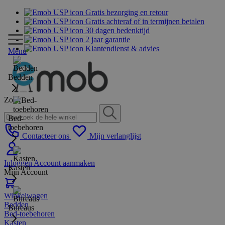
Gratis bezorging en retour
Gratis achteraf of in termijnen betalen
30 dagen bedenktijd
2 jaar garantie
Klantendienst & advies
Menu
Bedden
Zoek
Bed-
toebehoren
Contacteer ons
Mijn verlanglijst
Inloggen
Account aanmaken
Kasten
Mijn Account
Winkelwagen
Bedden
Bureaus
Bed-toebehoren
Kasten