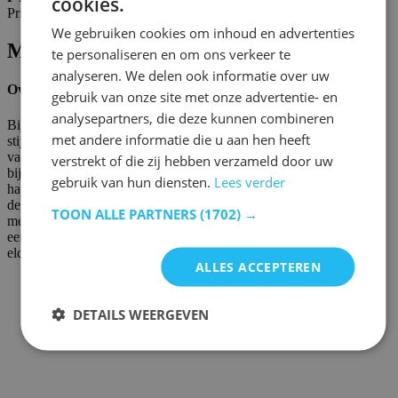
cookies.
Prima lattenbodem, prima prijs.
We gebruiken cookies om inhoud en advertenties
Merkeninformatie
te personaliseren en om ons verkeer te
analyseren. We delen ook informatie over uw
Over Emob
gebruik van onze site met onze advertentie- en
analysepartners, die deze kunnen combineren
Bij Emob vinden we dat iedereen het recht heeft om zijn woning
met andere informatie die u aan hen heeft
stijlvol in te richten. Wie op zoek is naar een nieuw interieur, komt
vaak uit bij grote ketens waar de nadruk ligt op massaproductie, of
verstrekt of die zij hebben verzameld door uw
bij kleinere winkels waar unieke maar dure meubelen vaak een hele
gebruik van hun diensten.
Lees verder
hap uit je budget nemen. Bij Emob verenigen we het beste van
deze 2 werelden onder ons eigen merk. Hier vind je unieke
TOON ALLE PARTNERS
(1702) →
meubelen die nergens anders verkrijgbaar zijn en toch
een voordeliger prijskaartje hebben dan gelijkaardige producten
elders.
ALLES ACCEPTEREN
DETAILS WEERGEVEN