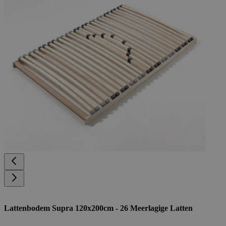
Lattenbodem Supra 120x200cm - 26 Meerlagige Latten