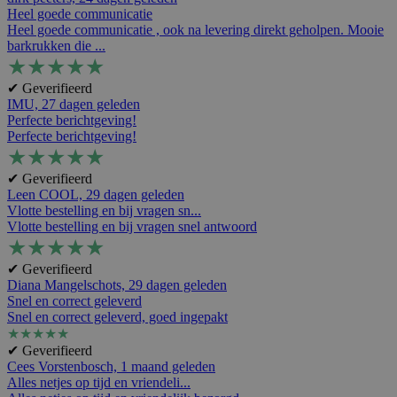
Heel goede communicatie
Heel goede communicatie , ook na levering direkt geholpen. Mooie
barkrukken die ...
★
★
★
★
★
✔ Geverifieerd
IMU,
27 dagen geleden
Perfecte berichtgeving!
Perfecte berichtgeving!
★
★
★
★
★
✔ Geverifieerd
Leen COOL,
29 dagen geleden
Vlotte bestelling en bij vragen sn...
Vlotte bestelling en bij vragen snel antwoord
★
★
★
★
★
✔ Geverifieerd
Diana Mangelschots,
29 dagen geleden
Snel en correct geleverd
Snel en correct geleverd, goed ingepakt
★
★
★
★
★
✔ Geverifieerd
Cees Vorstenbosch,
1 maand geleden
Alles netjes op tijd en vriendeli...