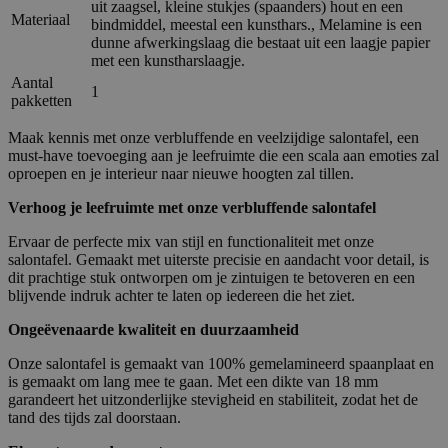
uit zaagsel, kleine stukjes (spaanders) hout en een
Materiaal
bindmiddel, meestal een kunsthars., Melamine is een
dunne afwerkingslaag die bestaat uit een laagje papier
met een kunstharslaagje.
Aantal
1
pakketten
Maak kennis met onze verbluffende en veelzijdige salontafel, een
must-have toevoeging aan je leefruimte die een scala aan emoties zal
oproepen en je interieur naar nieuwe hoogten zal tillen.
Verhoog je leefruimte met onze verbluffende salontafel
Ervaar de perfecte mix van stijl en functionaliteit met onze
salontafel. Gemaakt met uiterste precisie en aandacht voor detail, is
dit prachtige stuk ontworpen om je zintuigen te betoveren en een
blijvende indruk achter te laten op iedereen die het ziet.
Ongeëvenaarde kwaliteit en duurzaamheid
Onze salontafel is gemaakt van 100% gemelamineerd spaanplaat en
is gemaakt om lang mee te gaan. Met een dikte van 18 mm
garandeert het uitzonderlijke stevigheid en stabiliteit, zodat het de
tand des tijds zal doorstaan.