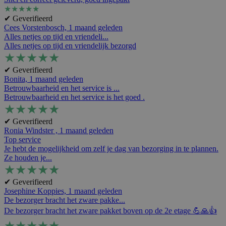
★
★
★
★
★
✔ Geverifieerd
Cees Vorstenbosch,
1 maand geleden
Alles netjes op tijd en vriendeli...
Alles netjes op tijd en vriendelijk bezorgd
★
★
★
★
★
✔ Geverifieerd
Bonita,
1 maand geleden
Betrouwbaarheid en het service is ...
Betrouwbaarheid en het service is het goed .
★
★
★
★
★
✔ Geverifieerd
Ronia Windster ,
1 maand geleden
Top service
Je hebt de mogelijkheid om zelf je dag van bezorging in te plannen.
Ze houden je...
★
★
★
★
★
✔ Geverifieerd
Josephine Koppies,
1 maand geleden
De bezorger bracht het zware pakke...
De bezorger bracht het zware pakket boven op de 2e etage 💪🙏👍
★
★
★
★
★