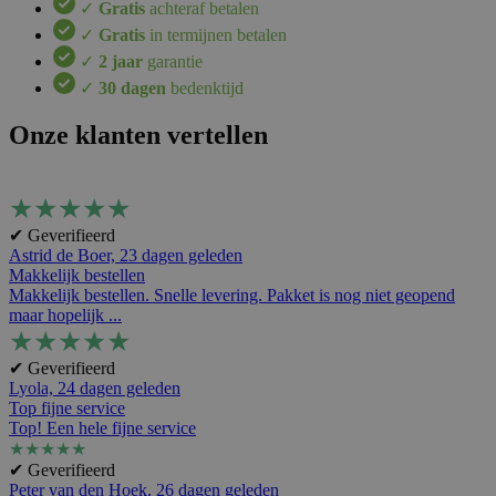
✓
Gratis
achteraf betalen
✓
Gratis
in termijnen betalen
✓
2 jaar
garantie
✓
30 dagen
bedenktijd
Onze klanten vertellen
★
★
★
★
★
✔ Geverifieerd
Astrid de Boer,
23 dagen geleden
Makkelijk bestellen
Makkelijk bestellen. Snelle levering. Pakket is nog niet geopend
maar hopelijk ...
★
★
★
★
★
✔ Geverifieerd
Lyola,
24 dagen geleden
Top fijne service
Top! Een hele fijne service
★
★
★
★
★
✔ Geverifieerd
Peter van den Hoek,
26 dagen geleden