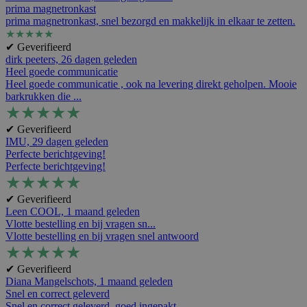
prima magnetronkast
prima magnetronkast, snel bezorgd en makkelijk in elkaar te zetten.
★
★
★
★
★
✔ Geverifieerd
dirk peeters,
26 dagen geleden
Heel goede communicatie
Heel goede communicatie , ook na levering direkt geholpen. Mooie
barkrukken die ...
★
★
★
★
★
✔ Geverifieerd
IMU,
29 dagen geleden
Perfecte berichtgeving!
Perfecte berichtgeving!
★
★
★
★
★
✔ Geverifieerd
Leen COOL,
1 maand geleden
Vlotte bestelling en bij vragen sn...
Vlotte bestelling en bij vragen snel antwoord
★
★
★
★
★
✔ Geverifieerd
Diana Mangelschots,
1 maand geleden
Snel en correct geleverd
Snel en correct geleverd, goed ingepakt