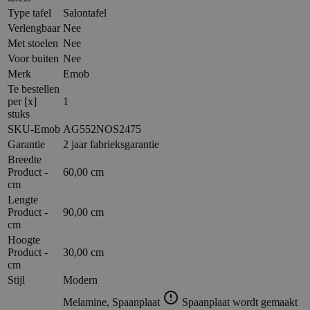
Type tafel
Salontafel
Verlengbaar
Nee
Met stoelen
Nee
Voor buiten
Nee
Merk
Emob
Te bestellen
per [x]
1
stuks
SKU-Emob
AG552NOS2475
Garantie
2 jaar fabrieksgarantie
Breedte
Product -
60,00 cm
cm
Lengte
Product -
90,00 cm
cm
Hoogte
Product -
30,00 cm
cm
Stijl
Modern
Melamine, Spaanplaat
Spaanplaat wordt gemaakt