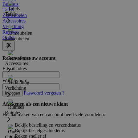
Bureaus
Tafels
Tafels
Zitmeubelen
Accessoires
Verlichting
Ruimtes
Outlet
Zitmeubelen
Reken af met uw account
Accessoires
E-mail adres
Wachtwoord
Verlichting
Paswoord vergeten ?
Inloggen
Afrekenen als een nieuwe klant
Ruimtes
Het aanmaken van een account heeft vele voordelen:
Bekijk bestelling en verzendstatus
Bekijk bestelgeschiedenis
Reken sneller af
Outlet