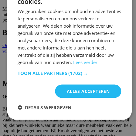
cookies.
Mis de kans niet om je leefruimte te transformeren met onze
We gebruiken cookies om inhoud en advertenties
uitzonderlijke salontafel. Bestel hem vandaag nog en ervaar de
te personaliseren en om ons verkeer te
perfecte mix van stijl, functionaliteit en duurzaamheid.
analyseren. We delen ook informatie over uw
Bekijk meer
gebruik van onze site met onze advertentie- en
analysepartners, die deze kunnen combineren
Outlet
Tafels outlet
Salontafels outlet
Tafels
Salontafels
Ronde
met andere informatie die u aan hen heeft
salontafels
verstrekt of die zij hebben verzameld door uw
gebruik van hun diensten.
Lees verder
TOON ALLE PARTNERS
(1702) →
Merkeninformatie
ALLES ACCEPTEREN
Over Emob
DETAILS WEERGEVEN
Bij Emob vinden we dat iedereen het recht heeft om zijn woning
stijlvol in te richten. Wie op zoek is naar een nieuw interieur, komt
vaak uit bij grote ketens waar de nadruk ligt op massaproductie, of
bij kleinere winkels waar unieke maar dure meubelen vaak een hele
hap uit je budget nemen. Bij Emob verenigen we het beste van