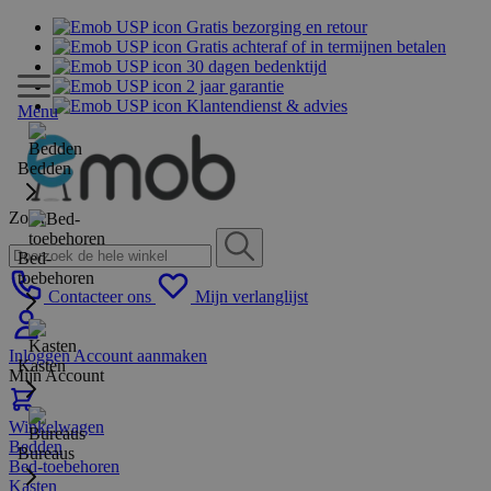
Gratis bezorging en retour
Gratis achteraf of in termijnen betalen
30 dagen bedenktijd
2 jaar garantie
Klantendienst & advies
Menu
Bedden
Zoek
Bed-
toebehoren
Contacteer ons
Mijn verlanglijst
Inloggen
Account aanmaken
Kasten
Mijn Account
Winkelwagen
Bedden
Bureaus
Bed-toebehoren
Kasten