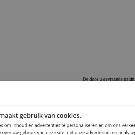
De door u gevraagde pagin
Als u de URL direct heeft in
Als u op een link heeft gekl
 op de rails te komen bij Emob
maakt gebruik van cookies.
s om inhoud en advertenties te personaliseren en om ons verkee
n te zoeken.
 over uw gebruik van onze site met onze advertentie- en analyse