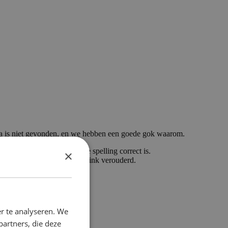
a is niet gevonden, en we hebben een goede gok waarom.
getypt, controleer dan of de spelling correct is.
×
ikt om hier te komen, is de link verouderd.
r te analyseren. We
partners, die deze