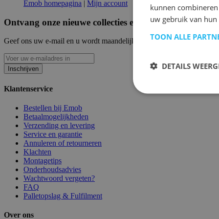
Emob homepagina
|
Mijn account
kunnen combineren m
uw gebruik van hun
Ontvang onze nieuwe collecties en promoties.
TOON ALLE PARTN
Geef ons uw e-mail en u wordt maandelijks op de hoogte gehouden van
DETAILS WEERG
Inschrijven
Klantenservice
Bestellen bij Emob
Betaalmogelijkheden
Verzending en levering
Service en garantie
Annuleren of retourneren
Klachten
Montagetips
Onderhoudsadvies
Wachtwoord vergeten?
FAQ
Palletopslag & Fulfilment
Over ons