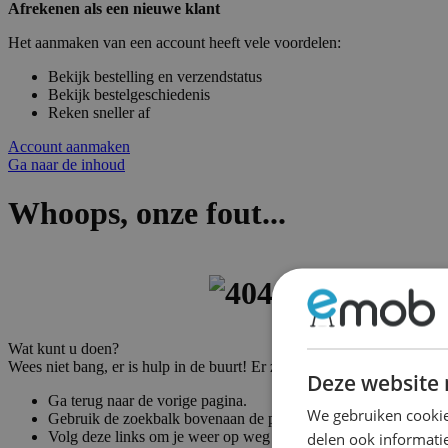
Afrekenen als een nieuwe klant
Het aanmaken van een account heeft vele voordelen:
Bekijk bestelling en verzendstatus
Bekijk bestelgeschiedenis
Reken sneller af
Account aanmaken
Ga naar de inhoud
Whoops, onze fout...
Wat kunt u doen?
Wees niet bang, er is hulp in de buurt! Er zijn vele manieren om weer
Deze website 
Ga terug naar de vorige pagina.
We gebruiken cookie
Gebruik de zoekbalk bovenaan de pagina om naar uw producte
Volg deze links om je weer op weg te helpen!
delen ook informatie