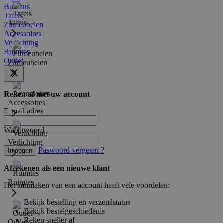
Bureaus
Tafels
Tafels
Zitmeubelen
Accessoires
Verlichting
Ruimtes
Outlet
Zitmeubelen
Reken af met uw account
Accessoires
E-mail adres
Wachtwoord
Verlichting
Paswoord vergeten ?
Inloggen
Afrekenen als een nieuwe klant
Ruimtes
Het aanmaken van een account heeft vele voordelen:
Bekijk bestelling en verzendstatus
Bekijk bestelgeschiedenis
Reken sneller af
Outlet