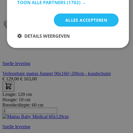
TOON ALLE PARTNERS
(1702) →
ALLES ACCEPTEREN
DETAILS WEERGEVEN
Snelle levering
Verlengbare matras Jumper 90x160>200cm - koudschuim
€
129,00
€
163,00
Lengte:
120 cm
Hoogte:
10 cm
Breedte/diepte:
60 cm
Snelle levering