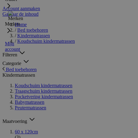
Account aanmaken
Ga naar de inhoud
Merken
Home
/
Bed toebehoren
/
Kindermatrassen
/
Koudschuim kindermatrassen
Mijn
account
Filteren
Categorie
Bed toebehoren
Kindermatrassen
Koudschuim kindermatrassen
Traagschuim kindermatrassen
Pocketvering kindermatrassen
Babymatrassen
Peutermatrassen
Maatvoering
60 x 120cm
(3)