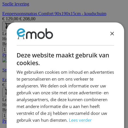
Snelle levering
Eenpersoonsmatras Comfort 90x190x15cm - koudschuim
€
129,00
€
208,00
×
Lengte:
190 cm
Hoogte:
19 cm
Breedte/diepte:
90 cm
Deze website maakt gebruik van
Promo
cookies.
Snelle levering
We gebruiken cookies om inhoud en advertenties
te personaliseren en om ons verkeer te
Eenpersoonsmatras Comfort Plus 90x190x19cm - koudschuim
€
149,00
€
235,00
analyseren. We delen ook informatie over uw
gebruik van onze site met onze advertentie- en
analysepartners, die deze kunnen combineren
Lengte:
200 cm
Hoogte:
13 cm
met andere informatie die u aan hen heeft
Breedte/diepte:
90 cm
verstrekt of die zij hebben verzameld door uw
gebruik van hun diensten.
Lees verder
Promo