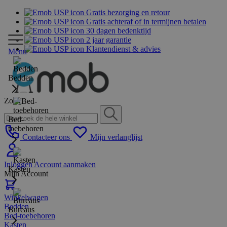
Gratis bezorging en retour
Gratis achteraf of in termijnen betalen
30 dagen bedenktijd
2 jaar garantie
Klantendienst & advies
Menu
Bedden
Zoek
Bed-
toebehoren
Contacteer ons
Mijn verlanglijst
Inloggen
Account aanmaken
Kasten
Mijn Account
Winkelwagen
Bedden
Bureaus
Bed-toebehoren
Kasten