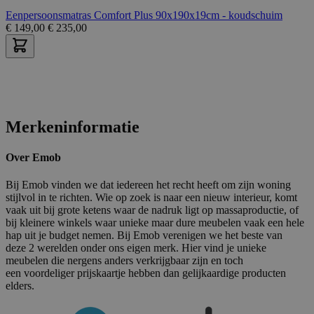
Eenpersoonsmatras Comfort Plus 90x190x19cm - koudschuim
€
149,00
€
235,00
Merkeninformatie
Over Emob
Bij Emob vinden we dat iedereen het recht heeft om zijn woning
stijlvol in te richten. Wie op zoek is naar een nieuw interieur, komt
vaak uit bij grote ketens waar de nadruk ligt op massaproductie, of
bij kleinere winkels waar unieke maar dure meubelen vaak een hele
hap uit je budget nemen. Bij Emob verenigen we het beste van
deze 2 werelden onder ons eigen merk. Hier vind je unieke
meubelen die nergens anders verkrijgbaar zijn en toch
een voordeliger prijskaartje hebben dan gelijkaardige producten
elders.