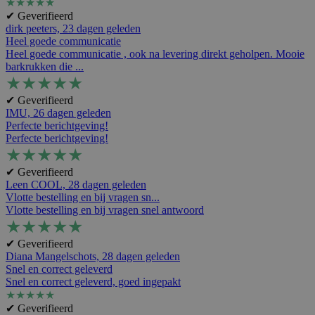
★
★
★
★
★
✔ Geverifieerd
dirk peeters,
23 dagen geleden
Heel goede communicatie
Heel goede communicatie , ook na levering direkt geholpen. Mooie
barkrukken die ...
★
★
★
★
★
✔ Geverifieerd
IMU,
26 dagen geleden
Perfecte berichtgeving!
Perfecte berichtgeving!
★
★
★
★
★
✔ Geverifieerd
Leen COOL,
28 dagen geleden
Vlotte bestelling en bij vragen sn...
Vlotte bestelling en bij vragen snel antwoord
★
★
★
★
★
✔ Geverifieerd
Diana Mangelschots,
28 dagen geleden
Snel en correct geleverd
Snel en correct geleverd, goed ingepakt
★
★
★
★
★
✔ Geverifieerd