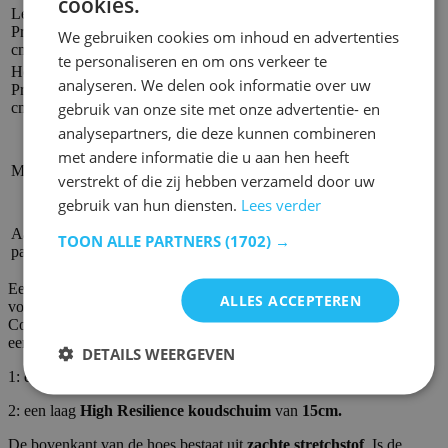
cookies.
Lengte
Product -
190,00 cm
We gebruiken cookies om inhoud en advertenties
cm
te personaliseren en om ons verkeer te
Hoogte
analyseren. We delen ook informatie over uw
Product -
15,00 cm
gebruik van onze site met onze advertentie- en
cm
analysepartners, die deze kunnen combineren
Polyester, Koudschuim
Polyester is een
met andere informatie die u aan hen heeft
synthetische vezel op basis van aardolie. Het is een
Materiaal
zeer veelzijdig materiaal en wordt veel gebruikt bij de
verstrekt of die zij hebben verzameld door uw
productie van textiel, verpakkingen en diverse
gebruik van hun diensten.
Lees verder
consumptiegoederen.
Aantal
TOON ALLE PARTNERS
(1702) →
1
pakketten
Een goede matras is essentieel om je batterijen op te laden en er de
ALLES ACCEPTEREN
volgende dag volledig uitgerust weer tegenaan te gaan. De matras
Comfort heeft een ligoppervlak van
90x190cm
en is geschikt voor
een eenpersoonsbed. De matras bestaat uit twee lagen:
DETAILS WEERGEVEN
1: een tijk van polyester met grijze rits.
2: een laag
High Resilience koudschuim
van
15cm.
De bovenkant van de hoes bestaat uit
zachte stretchstof
. Is de