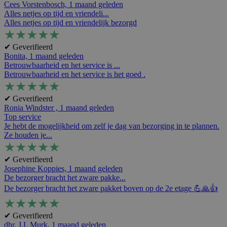
Cees Vorstenbosch,
1 maand geleden
Alles netjes op tijd en vriendeli...
Alles netjes op tijd en vriendelijk bezorgd
★
★
★
★
★
✔ Geverifieerd
Bonita,
1 maand geleden
Betrouwbaarheid en het service is ...
Betrouwbaarheid en het service is het goed .
★
★
★
★
★
✔ Geverifieerd
Ronia Windster ,
1 maand geleden
Top service
Je hebt de mogelijkheid om zelf je dag van bezorging in te plannen.
Ze houden je...
★
★
★
★
★
✔ Geverifieerd
Josephine Koppies,
1 maand geleden
De bezorger bracht het zware pakke...
De bezorger bracht het zware pakket boven op de 2e etage 💪🙏👍
★
★
★
★
★
✔ Geverifieerd
dhr. J.L Murk,
1 maand geleden