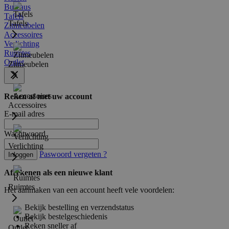
Bureaus
Tafels
Tafels
Zitmeubelen
Accessoires
Verlichting
Ruimtes
Outlet
Zitmeubelen
Reken af met uw account
Accessoires
E-mail adres
Wachtwoord
Verlichting
Paswoord vergeten ?
Inloggen
Afrekenen als een nieuwe klant
Ruimtes
Het aanmaken van een account heeft vele voordelen:
Bekijk bestelling en verzendstatus
Bekijk bestelgeschiedenis
Reken sneller af
Outlet