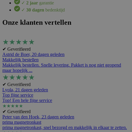
✓
2 jaar
garantie
✓
30 dagen
bedenktijd
Onze klanten vertellen
★
★
★
★
★
✔ Geverifieerd
Astrid de Boer,
20 dagen geleden
Makkelijk bestellen
Makkelijk bestellen. Snelle levering. Pakket is nog niet geopend
maar hopelijk ...
★
★
★
★
★
✔ Geverifieerd
Lyola,
21 dagen geleden
Top fijne service
Top! Een hele fijne service
★
★
★
★
★
✔ Geverifieerd
Peter van den Hoek,
23 dagen geleden
prima magnetronkast
prima magnetronkast, snel bezorgd en makkelijk in elkaar te zetten.