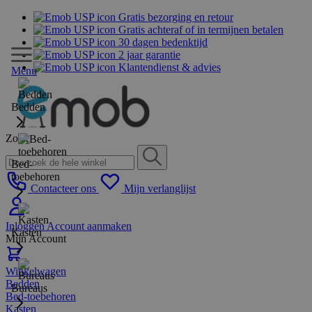
Gratis bezorging en retour
Gratis achteraf of in termijnen betalen
30 dagen bedenktijd
2 jaar garantie
Klantendienst & advies
Menu
Bedden
Zoek
Bed-
toebehoren
Contacteer ons
Mijn verlanglijst
Inloggen
Account aanmaken
Kasten
Mijn Account
Winkelwagen
Bedden
Bureaus
Bed-toebehoren
Kasten