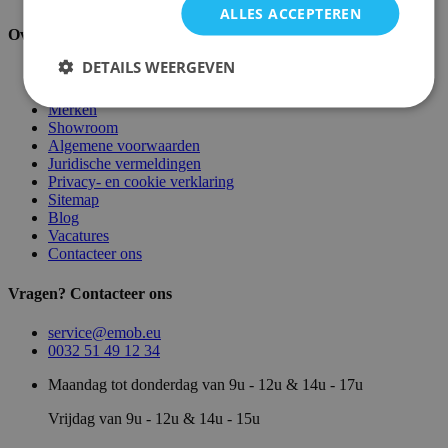
ALLES ACCEPTEREN
Over ons
DETAILS WEERGEVEN
Over ons
Magazijn
Merken
Showroom
Algemene voorwaarden
Juridische vermeldingen
Privacy- en cookie verklaring
Sitemap
Blog
Vacatures
Contacteer ons
Vragen? Contacteer ons
service@emob.eu
0032 51 49 12 34
Maandag tot donderdag van 9u - 12u & 14u - 17u
Vrijdag van 9u - 12u & 14u - 15u