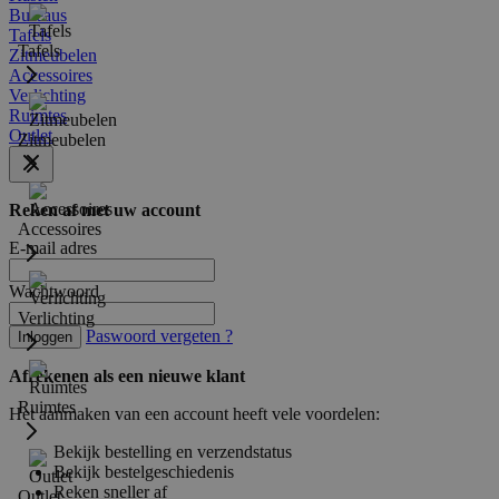
Bureaus
Tafels
Tafels
Zitmeubelen
Accessoires
Verlichting
Ruimtes
Outlet
Zitmeubelen
Reken af met uw account
Accessoires
E-mail adres
Wachtwoord
Verlichting
Paswoord vergeten ?
Inloggen
Afrekenen als een nieuwe klant
Ruimtes
Het aanmaken van een account heeft vele voordelen:
Bekijk bestelling en verzendstatus
Bekijk bestelgeschiedenis
Reken sneller af
Outlet