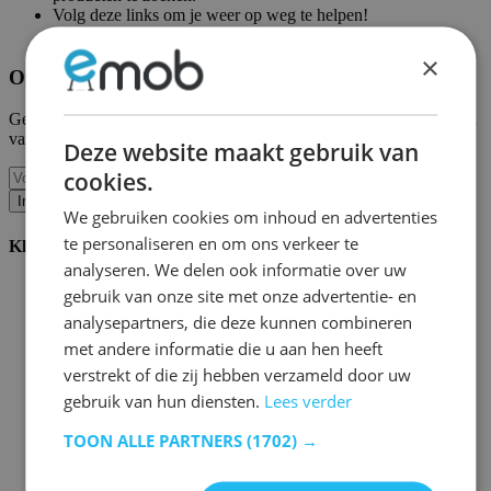
Volg deze links om je weer op weg te helpen!
Emob homepagina
|
Mijn account
×
Ontvang onze nieuwe collecties en promoties.
Geef ons uw e-mail en u wordt maandelijks op de hoogte gehouden
van de laatste gebeurtenissen.
Deze website maakt gebruik van
cookies.
Inschrijven
We gebruiken cookies om inhoud en advertenties
te personaliseren en om ons verkeer te
Klantenservice
analyseren. We delen ook informatie over uw
Bestellen bij Emob
gebruik van onze site met onze advertentie- en
Betaalmogelijkheden
analysepartners, die deze kunnen combineren
Verzending en levering
met andere informatie die u aan hen heeft
Service en garantie
Annuleren of retourneren
verstrekt of die zij hebben verzameld door uw
Klachten
gebruik van hun diensten.
Lees verder
Montagetips
Onderhoudsadvies
TOON ALLE PARTNERS
(1702) →
Wachtwoord vergeten?
FAQ
Palletopslag & Fulfilment