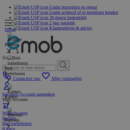
Gratis bezorging en retour
Gratis achteraf of in termijnen betalen
30 dagen bedenktijd
2 jaar garantie
Klantendienst & advies
Menu
Bedden
Zoek
Bed-
toebehoren
Contacteer ons
Mijn verlanglijst
Inloggen
Account aanmaken
Kasten
Mijn Account
Winkelwagen
Bedden
Bureaus
Bed-toebehoren
Kasten