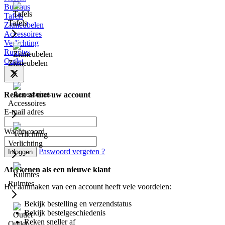
Bureaus
Tafels
Tafels
Zitmeubelen
Accessoires
Verlichting
Ruimtes
Outlet
Zitmeubelen
Reken af met uw account
Accessoires
E-mail adres
Wachtwoord
Verlichting
Paswoord vergeten ?
Inloggen
Afrekenen als een nieuwe klant
Ruimtes
Het aanmaken van een account heeft vele voordelen:
Bekijk bestelling en verzendstatus
Bekijk bestelgeschiedenis
Reken sneller af
Outlet