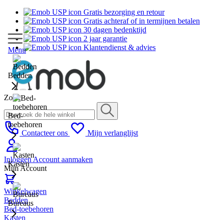
Gratis bezorging en retour
Gratis achteraf of in termijnen betalen
30 dagen bedenktijd
2 jaar garantie
Klantendienst & advies
Menu
Bedden
Zoek
Bed-
toebehoren
Contacteer ons
Mijn verlanglijst
Inloggen
Account aanmaken
Kasten
Mijn Account
Winkelwagen
Bedden
Bureaus
Bed-toebehoren
Kasten