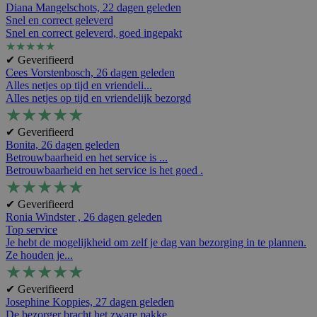
Diana Mangelschots,
22 dagen geleden
Snel en correct geleverd
Snel en correct geleverd, goed ingepakt
★
★
★
★
★
✔ Geverifieerd
Cees Vorstenbosch,
26 dagen geleden
Alles netjes op tijd en vriendeli...
Alles netjes op tijd en vriendelijk bezorgd
★
★
★
★
★
✔ Geverifieerd
Bonita,
26 dagen geleden
Betrouwbaarheid en het service is ...
Betrouwbaarheid en het service is het goed .
★
★
★
★
★
✔ Geverifieerd
Ronia Windster ,
26 dagen geleden
Top service
Je hebt de mogelijkheid om zelf je dag van bezorging in te plannen.
Ze houden je...
★
★
★
★
★
✔ Geverifieerd
Josephine Koppies,
27 dagen geleden
De bezorger bracht het zware pakke...