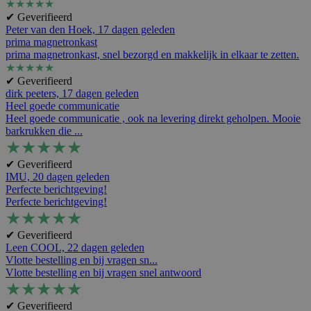
★
★
★
★
★
✔ Geverifieerd
Peter van den Hoek,
17 dagen geleden
prima magnetronkast
prima magnetronkast, snel bezorgd en makkelijk in elkaar te zetten.
★
★
★
★
★
✔ Geverifieerd
dirk peeters,
17 dagen geleden
Heel goede communicatie
Heel goede communicatie , ook na levering direkt geholpen. Mooie
barkrukken die ...
★
★
★
★
★
✔ Geverifieerd
IMU,
20 dagen geleden
Perfecte berichtgeving!
Perfecte berichtgeving!
★
★
★
★
★
✔ Geverifieerd
Leen COOL,
22 dagen geleden
Vlotte bestelling en bij vragen sn...
Vlotte bestelling en bij vragen snel antwoord
★
★
★
★
★
✔ Geverifieerd