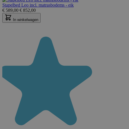
Stapelbed Leo incl. matrasbodems - eik
€
589,00
€
852,00
In winkelwagen