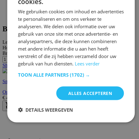
cookies.
We gebruiken cookies om inhoud en advertenties
te personaliseren en om ons verkeer te
analyseren. We delen ook informatie over uw
Bijpassende producten
gebruik van onze site met onze advertentie- en
analysepartners, die deze kunnen combineren
Lengte:
201 cm
Hoogte:
met andere informatie die u aan hen heeft
Breedte/diepte:
91 cm
verstrekt of die zij hebben verzameld door uw
gebruik van hun diensten.
Lees verder
Showroom
TOON ALLE PARTNERS
(1702) →
Snelle levering
Opvouwbare bedbodem Graham 90x200cm met zitkussen
ALLES ACCEPTEREN
€
419,00
€
531,00
DETAILS WEERGEVEN