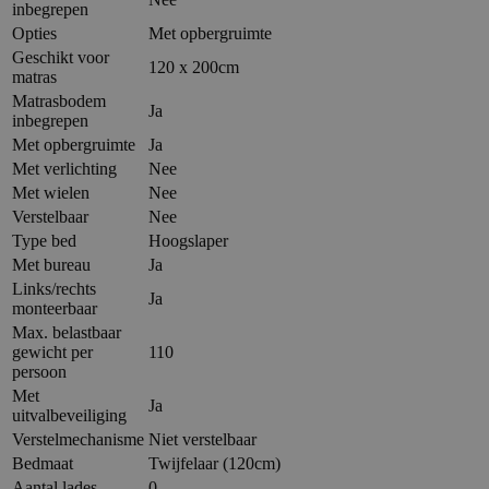
inbegrepen
Opties
Met opbergruimte
Geschikt voor
120 x 200cm
matras
Matrasbodem
Ja
inbegrepen
Met opbergruimte
Ja
Met verlichting
Nee
Met wielen
Nee
Verstelbaar
Nee
Type bed
Hoogslaper
Met bureau
Ja
Links/rechts
Ja
monteerbaar
Max. belastbaar
gewicht per
110
persoon
Met
Ja
uitvalbeveiliging
Verstelmechanisme
Niet verstelbaar
Bedmaat
Twijfelaar (120cm)
Aantal lades
0