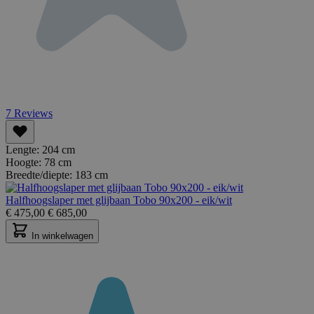
7
Reviews
Lengte:
204 cm
Hoogte:
78 cm
Breedte/diepte:
183 cm
Halfhoogslaper met glijbaan Tobo 90x200 - eik/wit
€
475,00
€
685,00
In winkelwagen