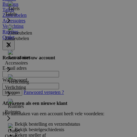
Bureaus
Tafels
Tafels
Zitmeubelen
Accessoires
Verlichting
Ruimtes
Outlet
Zitmeubelen
Reken af met uw account
Accessoires
E-mail adres
Wachtwoord
Verlichting
Paswoord vergeten ?
Inloggen
Afrekenen als een nieuwe klant
Ruimtes
Het aanmaken van een account heeft vele voordelen:
Bekijk bestelling en verzendstatus
Bekijk bestelgeschiedenis
Reken sneller af
Outlet