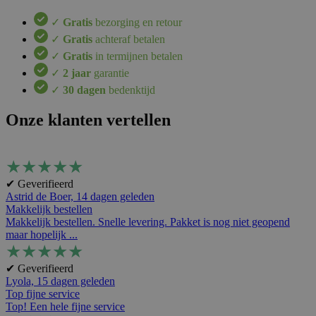
✓
Gratis
bezorging en retour
✓
Gratis
achteraf betalen
✓
Gratis
in termijnen betalen
✓
2 jaar
garantie
✓
30 dagen
bedenktijd
Onze klanten vertellen
★
★
★
★
★
✔ Geverifieerd
Astrid de Boer,
14 dagen geleden
Makkelijk bestellen
Makkelijk bestellen. Snelle levering. Pakket is nog niet geopend
maar hopelijk ...
★
★
★
★
★
✔ Geverifieerd
Lyola,
15 dagen geleden
Top fijne service
Top! Een hele fijne service