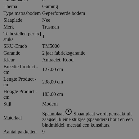
Thema
Gaming
Type matrasbodem
Geperforeerde bodem
Slaaplade
Nee
Merk
Trasman
Te bestellen per [x]
1
stuks
SKU-Emob
TM5000
Garantie
2 jaar fabrieksgarantie
Kleur
Antraciet, Rood
Breedte Product -
127,00 cm
cm
Lengte Product -
238,00 cm
cm
Hoogte Product -
183,60 cm
cm
Stijl
Modern
Spaanplaat
Spaanplaat wordt gemaakt uit
Materiaal
zaagsel, kleine stukjes (spaanders) hout en een
bindmiddel, meestal een kunsthars.
Aantal pakketten
9