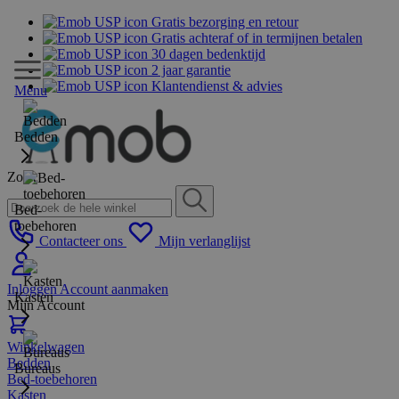
Gratis bezorging en retour
Gratis achteraf of in termijnen betalen
30 dagen bedenktijd
2 jaar garantie
Klantendienst & advies
Menu
Bedden
Zoek
Bed-
toebehoren
Contacteer ons
Mijn verlanglijst
Inloggen
Account aanmaken
Kasten
Mijn Account
Winkelwagen
Bedden
Bureaus
Bed-toebehoren
Kasten