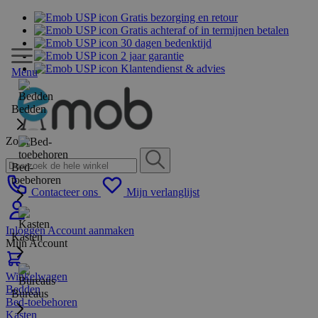
Gratis bezorging en retour
Gratis achteraf of in termijnen betalen
30 dagen bedenktijd
2 jaar garantie
Klantendienst & advies
Menu
Bedden
Zoek
Bed-
toebehoren
Contacteer ons
Mijn verlanglijst
Inloggen
Account aanmaken
Kasten
Mijn Account
Winkelwagen
Bedden
Bureaus
Bed-toebehoren
Kasten