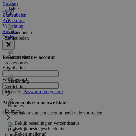
Bureaus
Tafels
Tafels
Zitmeubelen
Accessoires
Verlichting
Ruimtes
Outlet
Zitmeubelen
Reken af met uw account
Accessoires
E-mail adres
Wachtwoord
Verlichting
Paswoord vergeten ?
Inloggen
Afrekenen als een nieuwe klant
Ruimtes
Het aanmaken van een account heeft vele voordelen:
Bekijk bestelling en verzendstatus
Bekijk bestelgeschiedenis
Reken sneller af
Outlet