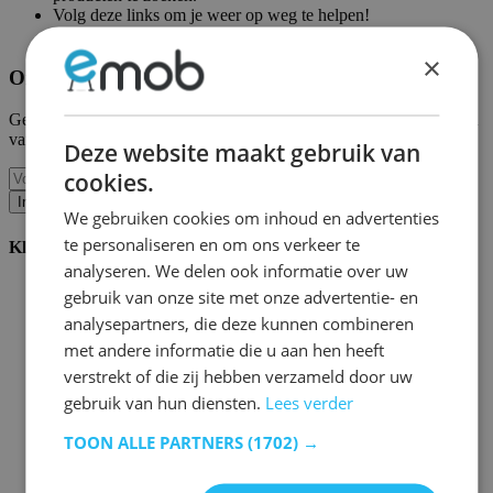
Volg deze links om je weer op weg te helpen!
Emob homepagina
|
Mijn account
×
Ontvang onze nieuwe collecties en promoties.
Geef ons uw e-mail en u wordt maandelijks op de hoogte gehouden
van de laatste gebeurtenissen.
Deze website maakt gebruik van
cookies.
Inschrijven
We gebruiken cookies om inhoud en advertenties
te personaliseren en om ons verkeer te
Klantenservice
analyseren. We delen ook informatie over uw
Bestellen bij Emob
gebruik van onze site met onze advertentie- en
Betaalmogelijkheden
analysepartners, die deze kunnen combineren
Verzending en levering
met andere informatie die u aan hen heeft
Service en garantie
Annuleren of retourneren
verstrekt of die zij hebben verzameld door uw
Klachten
gebruik van hun diensten.
Lees verder
Montagetips
Onderhoudsadvies
TOON ALLE PARTNERS
(1702) →
Wachtwoord vergeten?
FAQ
Palletopslag & Fulfilment