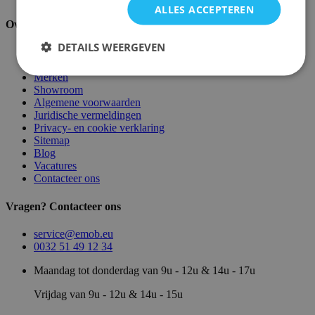
ALLES ACCEPTEREN
Over ons
DETAILS WEERGEVEN
Over ons
Magazijn
Merken
Showroom
Algemene voorwaarden
Juridische vermeldingen
Privacy- en cookie verklaring
Sitemap
Blog
Vacatures
Contacteer ons
Vragen? Contacteer ons
service@emob.eu
0032 51 49 12 34
Maandag tot donderdag van 9u - 12u & 14u - 17u
Vrijdag van 9u - 12u & 14u - 15u