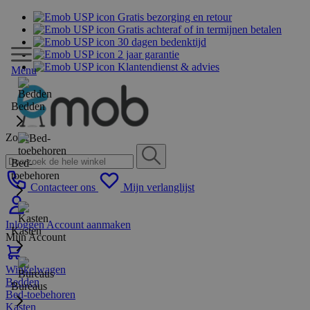
Gratis bezorging en retour
Gratis achteraf of in termijnen betalen
30 dagen bedenktijd
2 jaar garantie
Klantendienst & advies
Menu
Bedden
Zoek
Bed-
toebehoren
Contacteer ons
Mijn verlanglijst
Inloggen
Account aanmaken
Kasten
Mijn Account
Winkelwagen
Bedden
Bureaus
Bed-toebehoren
Kasten