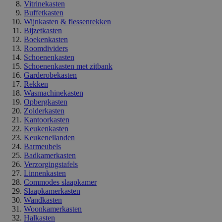
Vitrinekasten
Buffetkasten
Wijnkasten & flessenrekken
Bijzetkasten
Boekenkasten
Roomdividers
Schoenenkasten
Schoenenkasten met zitbank
Garderobekasten
Rekken
Wasmachinekasten
Opbergkasten
Zolderkasten
Kantoorkasten
Keukenkasten
Keukeneilanden
Barmeubels
Badkamerkasten
Verzorgingstafels
Linnenkasten
Commodes slaapkamer
Slaapkamerkasten
Wandkasten
Woonkamerkasten
Halkasten