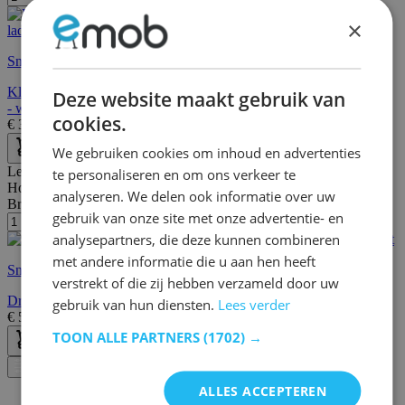
×
Snelle levering
Kledingkast Botan 176cm, 6 legplanken, 2 kledingroedes & 2 lades
Deze website maakt gebruik van
- wit
cookies.
€
339,00
€
415,00
We gebruiken cookies om inhoud en advertenties
Lengte:
150 cm
te personaliseren en om ons verkeer te
Hoogte:
175 cm
analyseren. We delen ook informatie over uw
Breedte/diepte:
45 cm
gebruik van onze site met onze advertentie- en
analysepartners, die deze kunnen combineren
met andere informatie die u aan hen heeft
Snelle levering
verstrekt of die zij hebben verzameld door uw
Draagbare kledingkast, opvouwbare kast, 150x45x175 cm, zwart
gebruik van hun diensten.
Lees verder
€
53,95
€
93,00
TOON ALLE PARTNERS
(1702) →
Filter
ALLES ACCEPTEREN