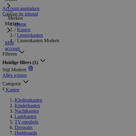
Account aanmaken
Ga naar de inhoud
Merken
Home
/
Kasten
/
Linnenkasten
/
Linnenkasten Modern
Mijn
account
Filteren
Huidige filters
(1)
Stijl
Modern
Alles wissen
Categorie
Kasten
Kledingkasten
Kinderkasten
Nachtkastjes
Ladekasten
TV-meubels
Dressoirs
Highboards