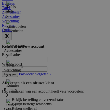
Bureaus
Tafels
Tafels
Zitmeubelen
Accessoires
Verlichting
Ruimtes
Outlet
Zitmeubelen
Reken af met uw account
Accessoires
E-mail adres
Wachtwoord
Verlichting
Paswoord vergeten ?
Inloggen
Afrekenen als een nieuwe klant
Ruimtes
Het aanmaken van een account heeft vele voordelen:
Bekijk bestelling en verzendstatus
Bekijk bestelgeschiedenis
Reken sneller af
Outlet