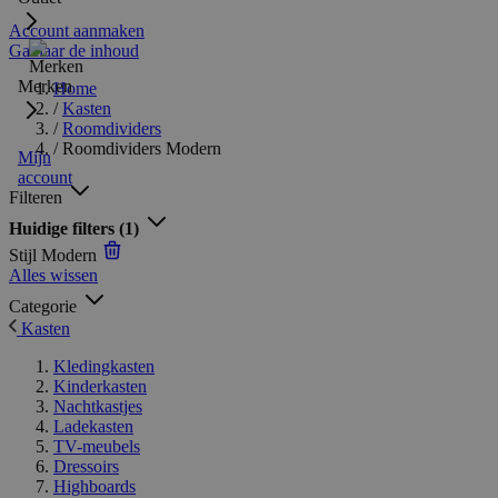
Account aanmaken
Ga naar de inhoud
Merken
Home
/
Kasten
/
Roomdividers
/
Roomdividers Modern
Mijn
account
Filteren
Huidige filters
(1)
Stijl
Modern
Alles wissen
Categorie
Kasten
Kledingkasten
Kinderkasten
Nachtkastjes
Ladekasten
TV-meubels
Dressoirs
Highboards