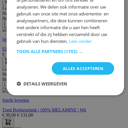
analyseren. We delen ook informatie over uw
Lengte:
90 cm
gebruik van onze site met onze advertentie- en
Hoogte:
156 cm
Breedte/diepte:
20 cm
analysepartners, die deze kunnen combineren
met andere informatie die u aan hen heeft
verstrekt of die zij hebben verzameld door uw
Snelle levering
gebruik van hun diensten.
Lees verder
Elif Boekenplank | 100% MELAMINE | Wit
TOON ALLE PARTNERS
(1702) →
€
109,00
€
129,00
ALLES ACCEPTEREN
Lengte:
44 cm
Hoogte:
150 cm
Breedte/diepte:
19 cm
DETAILS WEERGEVEN
Snelle levering
Tomi Boekenplank | 100% MELAMINE | Wit
€
99,00
€
131,00