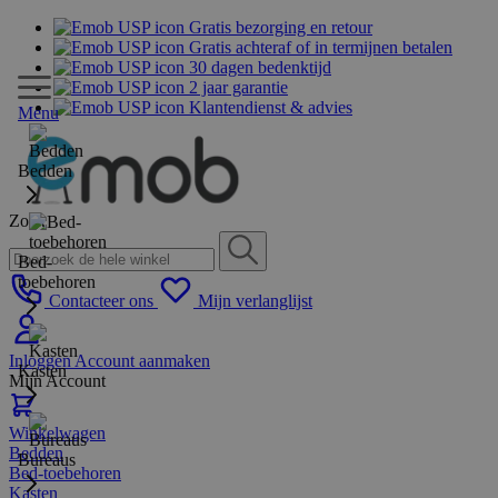
Gratis bezorging en retour
Gratis achteraf of in termijnen betalen
30 dagen bedenktijd
2 jaar garantie
Klantendienst & advies
Menu
Bedden
Zoek
Bed-
toebehoren
Contacteer ons
Mijn verlanglijst
Inloggen
Account aanmaken
Kasten
Mijn Account
Winkelwagen
Bedden
Bureaus
Bed-toebehoren
Kasten