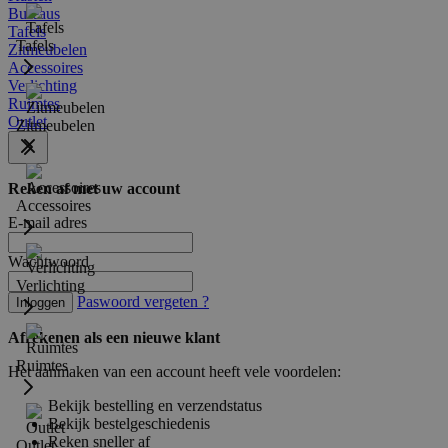
Bureaus
Tafels
Tafels
Zitmeubelen
Accessoires
Verlichting
Ruimtes
Outlet
Zitmeubelen
Reken af met uw account
Accessoires
E-mail adres
Wachtwoord
Verlichting
Paswoord vergeten ?
Inloggen
Afrekenen als een nieuwe klant
Ruimtes
Het aanmaken van een account heeft vele voordelen:
Bekijk bestelling en verzendstatus
Bekijk bestelgeschiedenis
Reken sneller af
Outlet