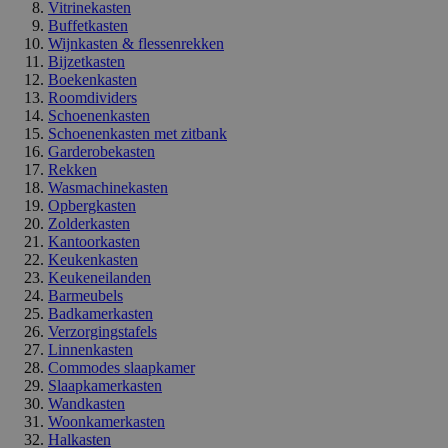
Vitrinekasten
Buffetkasten
Wijnkasten & flessenrekken
Bijzetkasten
Boekenkasten
Roomdividers
Schoenenkasten
Schoenenkasten met zitbank
Garderobekasten
Rekken
Wasmachinekasten
Opbergkasten
Zolderkasten
Kantoorkasten
Keukenkasten
Keukeneilanden
Barmeubels
Badkamerkasten
Verzorgingstafels
Linnenkasten
Commodes slaapkamer
Slaapkamerkasten
Wandkasten
Woonkamerkasten
Halkasten