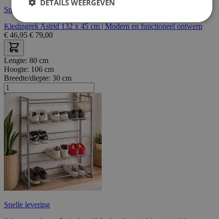
DETAILS WEERGEVEN
Snelle levering
Kledingrek Astrid 132 x 45 cm | Modern en functioneel ontwerp
€
46,95
€
79,00
Lengte:
80 cm
Hoogte:
106 cm
Breedte/diepte:
30 cm
Snelle levering