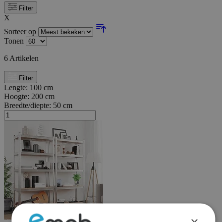
Filter
X
Sorteer op
Tonen
6
Artikelen
Filter
Lengte:
100 cm
Hoogte:
200 cm
Breedte/diepte:
50 cm
×