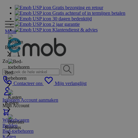
Gratis bezorging en retour
Gratis achteraf of in termijnen betalen
30 dagen bedenktijd
2 jaar garantie
Klantendienst & advies
Menu
Bedden
Zoek
Bed-
toebehoren
Contacteer ons
Mijn verlanglijst
Inloggen
Account aanmaken
Kasten
Mijn Account
Winkelwagen
Bedden
Bureaus
Bed-toebehoren
Kasten