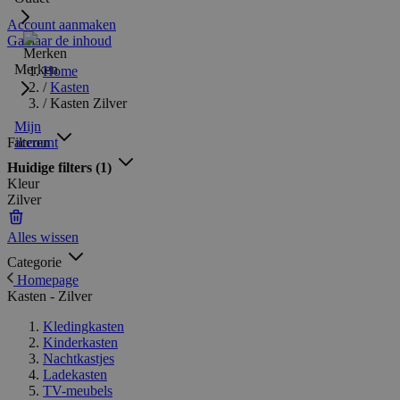
Account aanmaken
Ga naar de inhoud
Merken
Home
/
Kasten
/
Kasten Zilver
Mijn
Filteren
account
Huidige filters
(1)
Kleur
Zilver
Alles wissen
Categorie
Homepage
Kasten - Zilver
Kledingkasten
Kinderkasten
Nachtkastjes
Ladekasten
TV-meubels