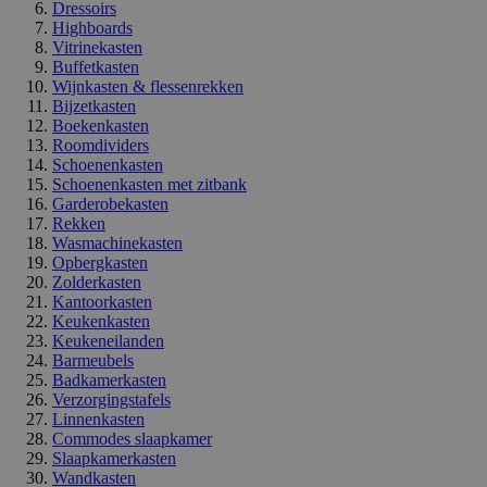
Dressoirs
Highboards
Vitrinekasten
Buffetkasten
Wijnkasten & flessenrekken
Bijzetkasten
Boekenkasten
Roomdividers
Schoenenkasten
Schoenenkasten met zitbank
Garderobekasten
Rekken
Wasmachinekasten
Opbergkasten
Zolderkasten
Kantoorkasten
Keukenkasten
Keukeneilanden
Barmeubels
Badkamerkasten
Verzorgingstafels
Linnenkasten
Commodes slaapkamer
Slaapkamerkasten
Wandkasten