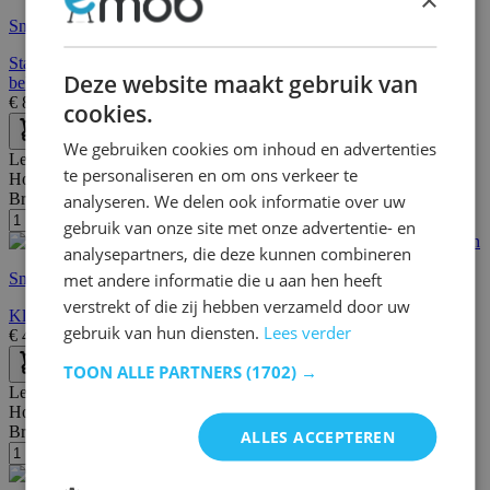
Snelle levering
Stalen stellingkast voor zwaar gebruik met 5 etages, 600 kg
Deze website maakt gebruik van
belasting, 50x100x200cm
€
82,95
€
104,00
cookies.
We gebruiken cookies om inhoud en advertenties
Lengte:
46 cm
te personaliseren en om ons verkeer te
Hoogte:
109 cm
Breedte/diepte:
46 cm
analyseren. We delen ook informatie over uw
gebruik van onze site met onze advertentie- en
analysepartners, die deze kunnen combineren
met andere informatie die u aan hen heeft
Snelle levering
verstrekt of die zij hebben verzameld door uw
Kledingrek met zitvlak | 46 x 46 x 109 cm | 90 kg draagvermogen
gebruik van hun diensten.
Lees verder
€
47,95
€
77,00
TOON ALLE PARTNERS
(1702) →
Lengte:
132 cm
Hoogte:
160 cm
Breedte/diepte:
45 cm
ALLES ACCEPTEREN