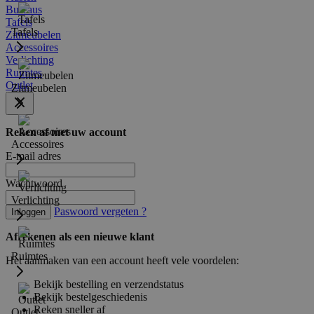
Bureaus
Tafels
Tafels
Zitmeubelen
Accessoires
Verlichting
Ruimtes
Outlet
Zitmeubelen
Reken af met uw account
Accessoires
E-mail adres
Wachtwoord
Verlichting
Paswoord vergeten ?
Inloggen
Afrekenen als een nieuwe klant
Ruimtes
Het aanmaken van een account heeft vele voordelen:
Bekijk bestelling en verzendstatus
Bekijk bestelgeschiedenis
Reken sneller af
Outlet