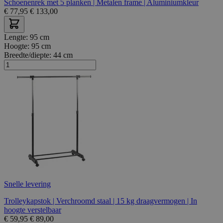
Schoenenrek met 5 planken | Metalen frame | Aluminiumkleur
€
77,95
€
133,00
Lengte:
95 cm
Hoogte:
95 cm
Breedte/diepte:
44 cm
Snelle levering
Trolleykapstok | Verchroomd staal | 15 kg draagvermogen | In
hoogte verstelbaar
€
59,95
€
89,00