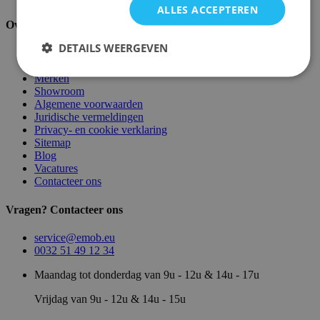
ALLES ACCEPTEREN
Over ons
DETAILS WEERGEVEN
Over ons
Magazijn
Merken
Showroom
Algemene voorwaarden
Juridische vermeldingen
Privacy- en cookie verklaring
Sitemap
Blog
Vacatures
Contacteer ons
Vragen? Contacteer ons
service@emob.eu
0032 51 49 12 34
Maandag tot donderdag van 9u - 12u & 14u - 17u
Vrijdag van 9u - 12u & 14u - 15u