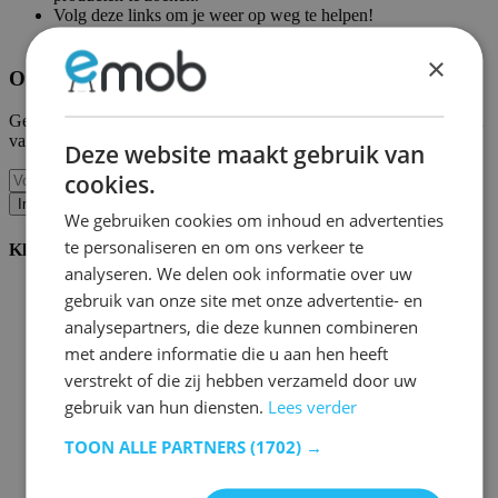
Volg deze links om je weer op weg te helpen!
Emob homepagina
|
Mijn account
×
Ontvang onze nieuwe collecties en promoties.
Geef ons uw e-mail en u wordt maandelijks op de hoogte gehouden
van de laatste gebeurtenissen.
Deze website maakt gebruik van
cookies.
Inschrijven
We gebruiken cookies om inhoud en advertenties
te personaliseren en om ons verkeer te
Klantenservice
analyseren. We delen ook informatie over uw
Bestellen bij Emob
gebruik van onze site met onze advertentie- en
Betaalmogelijkheden
analysepartners, die deze kunnen combineren
Verzending en levering
met andere informatie die u aan hen heeft
Service en garantie
Annuleren of retourneren
verstrekt of die zij hebben verzameld door uw
Klachten
gebruik van hun diensten.
Lees verder
Montagetips
Onderhoudsadvies
TOON ALLE PARTNERS
(1702) →
Wachtwoord vergeten?
FAQ
Palletopslag & Fulfilment