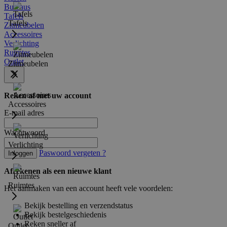
Bureaus
Tafels
Tafels
Zitmeubelen
Accessoires
Verlichting
Ruimtes
Outlet
Zitmeubelen
Reken af met uw account
Accessoires
E-mail adres
Wachtwoord
Verlichting
Paswoord vergeten ?
Inloggen
Afrekenen als een nieuwe klant
Ruimtes
Het aanmaken van een account heeft vele voordelen:
Bekijk bestelling en verzendstatus
Bekijk bestelgeschiedenis
Reken sneller af
Outlet