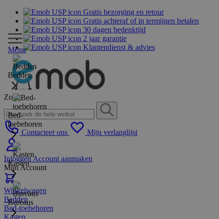
Gratis bezorging en retour
Gratis achteraf of in termijnen betalen
30 dagen bedenktijd
2 jaar garantie
Klantendienst & advies
Menu
Bedden
Zoek
Bed-
toebehoren
Contacteer ons
Mijn verlanglijst
Inloggen
Account aanmaken
Kasten
Mijn Account
Winkelwagen
Bedden
Bureaus
Bed-toebehoren
Kasten