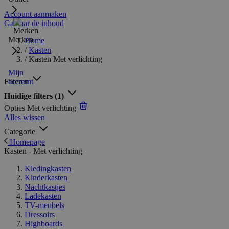
Account aanmaken
Ga naar de inhoud
Merken
Home
/
Kasten
/
Kasten Met verlichting
Mijn
Filteren
account
Huidige filters
(1)
Opties
Met verlichting
Alles wissen
Categorie
Homepage
Kasten - Met verlichting
Kledingkasten
Kinderkasten
Nachtkastjes
Ladekasten
TV-meubels
Dressoirs
Highboards