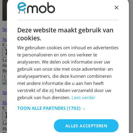
×
Deze website maakt gebruik van
Snelle levering
cookies.
Spiegelkast Karan 120cm 3 deuren met verlichting - eik
€
429,00
€
732,00
We gebruiken cookies om inhoud en advertenties
te personaliseren en om ons verkeer te
Lengte:
90 cm
analyseren. We delen ook informatie over uw
Hoogte:
126 cm
gebruik van onze site met onze advertentie- en
Breedte/diepte:
38 cm
analysepartners, die deze kunnen combineren
met andere informatie die u aan hen heeft
verstrekt of die zij hebben verzameld door uw
Snelle levering
gebruik van hun diensten.
Lees verder
Hangkast Bellini 90cm 2 deuren - eik/antraciet
TOON ALLE PARTNERS
(1702) →
€
359,00
€
566,00
Lengte:
80 cm
ALLES ACCEPTEREN
Hoogte:
65 cm