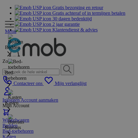
Gratis bezorging en retour
Gratis achteraf of in termijnen betalen
30 dagen bedenktijd
2 jaar garantie
Klantendienst & advies
Menu
Bedden
Zoek
Bed-
toebehoren
Contacteer ons
Mijn verlanglijst
Inloggen
Account aanmaken
Kasten
Mijn Account
Winkelwagen
Bedden
Bureaus
Bed-toebehoren
Kasten