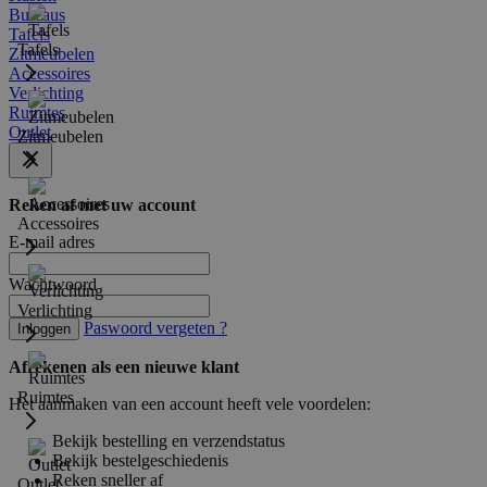
Bureaus
Tafels
Tafels
Zitmeubelen
Accessoires
Verlichting
Ruimtes
Outlet
Zitmeubelen
Reken af met uw account
Accessoires
E-mail adres
Wachtwoord
Verlichting
Paswoord vergeten ?
Inloggen
Afrekenen als een nieuwe klant
Ruimtes
Het aanmaken van een account heeft vele voordelen:
Bekijk bestelling en verzendstatus
Bekijk bestelgeschiedenis
Reken sneller af
Outlet