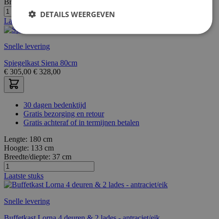
Breedte/diepte:
20 cm
DETAILS WEERGEVEN
Laatste stuks
Snelle levering
Spiegelkast Siena 80cm
€
305,00
€
328,00
30 dagen bedenktijd
Gratis bezorging en retour
Gratis achteraf of in termijnen betalen
Lengte:
180 cm
Hoogte:
133 cm
Breedte/diepte:
37 cm
Laatste stuks
Snelle levering
Buffetkast Lorna 4 deuren & 2 lades - antraciet/eik