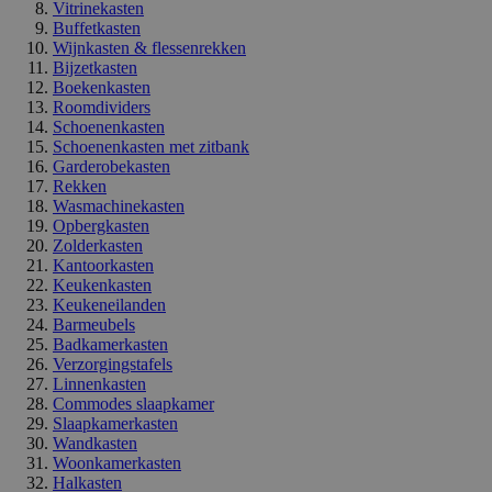
Vitrinekasten
Buffetkasten
Wijnkasten & flessenrekken
Bijzetkasten
Boekenkasten
Roomdividers
Schoenenkasten
Schoenenkasten met zitbank
Garderobekasten
Rekken
Wasmachinekasten
Opbergkasten
Zolderkasten
Kantoorkasten
Keukenkasten
Keukeneilanden
Barmeubels
Badkamerkasten
Verzorgingstafels
Linnenkasten
Commodes slaapkamer
Slaapkamerkasten
Wandkasten
Woonkamerkasten
Halkasten