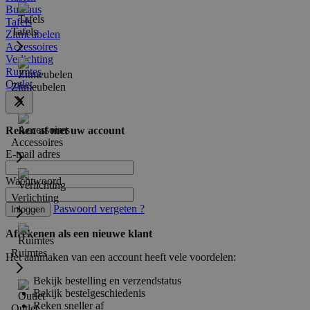
Bureaus
Tafels
Tafels
Zitmeubelen
Accessoires
Verlichting
Ruimtes
Outlet
Zitmeubelen
Reken af met uw account
Accessoires
E-mail adres
Wachtwoord
Verlichting
Paswoord vergeten ?
Inloggen
Afrekenen als een nieuwe klant
Ruimtes
Het aanmaken van een account heeft vele voordelen:
Bekijk bestelling en verzendstatus
Bekijk bestelgeschiedenis
Reken sneller af
Outlet