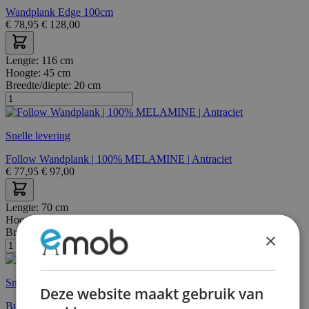
Wandplank Edge 100cm
€
78,95
€
128,00
Lengte:
116 cm
Hoogte:
45 cm
Breedte/diepte:
20 cm
Snelle levering
Follow Wandplank | 100% MELAMINE | Antraciet
€
77,95
€
97,00
Lengte:
70 cm
Hoogte:
70 cm
Breedte/diepte:
22 cm
×
Snelle levering
Deze website maakt gebruik van
Buba Wandplank | 100% MELAMINE | Saffier Eiken, Zwart