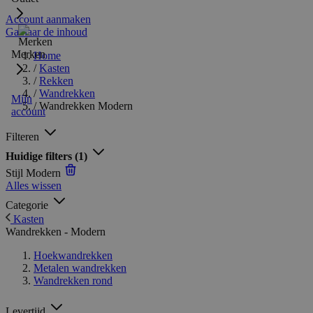
Account aanmaken
Ga naar de inhoud
Merken
Home
/
Kasten
/
Rekken
/
Wandrekken
Mijn
/
Wandrekken Modern
account
Filteren
Huidige filters
(1)
Stijl
Modern
Alles wissen
Categorie
Kasten
Wandrekken - Modern
Hoekwandrekken
Metalen wandrekken
Wandrekken rond
Levertijd