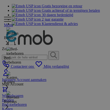
Gratis bezorging en retour
Gratis achteraf of in termijnen betalen
30 dagen bedenktijd
2 jaar garantie
Klantendienst & advies
Menu
Bedden
Zoek
Bed-
toebehoren
Contacteer ons
Mijn verlanglijst
Inloggen
Account aanmaken
Kasten
Mijn Account
Winkelwagen
Bedden
Bureaus
Bed-toebehoren
Kasten