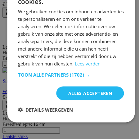
cookies.
€
76,95
€
92,00
We gebruiken cookies om inhoud en advertenties
te personaliseren en om ons verkeer te
30 dagen bedenktijd
analyseren. We delen ook informatie over uw
Gratis bezorging en retour
gebruik van onze site met onze advertentie- en
Gratis achteraf of in termijnen betalen
analysepartners, die deze kunnen combineren
Lengte:
34 cm
met andere informatie die u aan hen heeft
Hoogte:
46 cm
verstrekt of die zij hebben verzameld door uw
Breedte/diepte:
21 cm
gebruik van hun diensten.
Lees verder
TOON ALLE PARTNERS
(1702) →
Snelle levering
Wandplank Goutte 46 cm - Marmer composiet
ALLES ACCEPTEREN
€
42,95
€
52,00
DETAILS WEERGEVEN
Lengte:
90 cm
Hoogte:
78 cm
Breedte/diepte:
16 cm
Laatste stuks