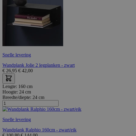
Snelle levering
Wandplank Jolie 2 legplanken - zwart
€
26,95
€
42,00
Lengte:
160 cm
Hoogte:
24 cm
Breedte/diepte:
24 cm
Snelle levering
Wandplank Ralphio 160cm - zwart/eik
€
100,80
€
144,00