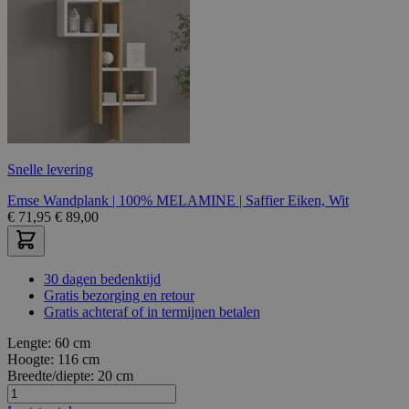
Snelle levering
Emse Wandplank | 100% MELAMINE | Saffier Eiken, Wit
€
71,95
€
89,00
30 dagen bedenktijd
Gratis bezorging en retour
Gratis achteraf of in termijnen betalen
Lengte:
60 cm
Hoogte:
116 cm
Breedte/diepte:
20 cm