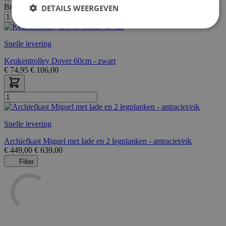
Breedte/diepte:
30 cm
DETAILS WEERGEVEN
Snelle levering
Keukentrolley Dover 60cm - zwart
€
74,95
€
106,00
Snelle levering
Archiefkast Miguel met lade en 2 legplanken - antraciet/eik
€
449,00
€
639,00
Filter