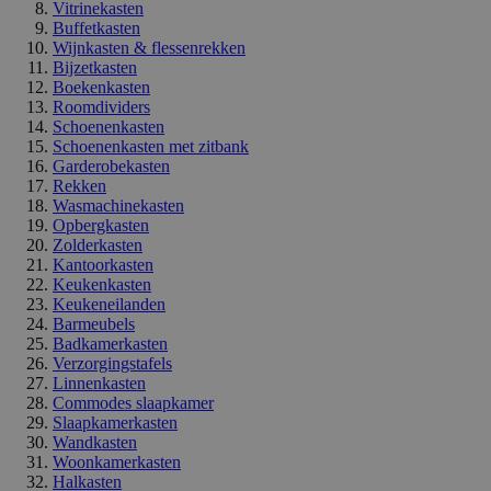
Vitrinekasten
Buffetkasten
Wijnkasten & flessenrekken
Bijzetkasten
Boekenkasten
Roomdividers
Schoenenkasten
Schoenenkasten met zitbank
Garderobekasten
Rekken
Wasmachinekasten
Opbergkasten
Zolderkasten
Kantoorkasten
Keukenkasten
Keukeneilanden
Barmeubels
Badkamerkasten
Verzorgingstafels
Linnenkasten
Commodes slaapkamer
Slaapkamerkasten
Wandkasten
Woonkamerkasten
Halkasten