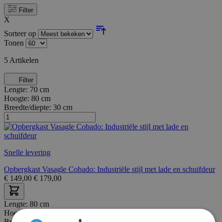
Filter
X
Sorteer op
Tonen
5
Artikelen
Filter
Lengte:
70 cm
Hoogte:
80 cm
Breedte/diepte:
30 cm
Snelle levering
Opbergkast Vasagle Cobado: Industriële stijl met lade en schuifdeur
€
149,00
€
179,00
Lengte:
80 cm
Hoogte:
98 cm
Breedte/diepte:
40 cm