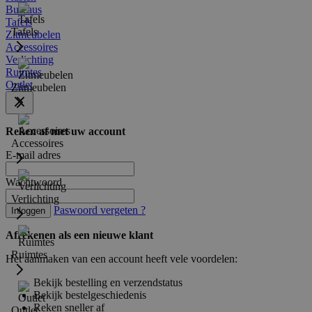
Bureaus
Tafels
Tafels
Zitmeubelen
Accessoires
Verlichting
Ruimtes
Outlet
Zitmeubelen
Reken af met uw account
Accessoires
E-mail adres
Wachtwoord
Verlichting
Paswoord vergeten ?
Inloggen
Afrekenen als een nieuwe klant
Ruimtes
Het aanmaken van een account heeft vele voordelen:
Bekijk bestelling en verzendstatus
Bekijk bestelgeschiedenis
Reken sneller af
Outlet