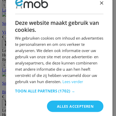
×
Laatste stuks
Deze website maakt gebruik van
Snelle levering
cookies.
Vitrinekast Nebas 80cm, 2 deuren & 1 legplank - zwart
€
295,00
€
409,00
We gebruiken cookies om inhoud en advertenties
te personaliseren en om ons verkeer te
analyseren. We delen ook informatie over uw
Lengte:
81 cm
Hoogte:
80 cm
gebruik van onze site met onze advertentie- en
Breedte/diepte:
36 cm
analysepartners, die deze kunnen combineren
met andere informatie die u aan hen heeft
Laatste stuks
verstrekt of die zij hebben verzameld door uw
gebruik van hun diensten.
Lees verder
Snelle levering
TOON ALLE PARTNERS
(1702) →
Bijzetkast Arnhem 2 deuren - zwart/kastanje
€
139,00
€
208,00
ALLES ACCEPTEREN
Lengte:
60 cm
Hoogte:
75 cm