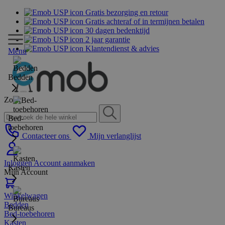
Gratis bezorging en retour
Gratis achteraf of in termijnen betalen
30 dagen bedenktijd
2 jaar garantie
Klantendienst & advies
Menu
Bedden
Zoek
Bed-
toebehoren
Contacteer ons
Mijn verlanglijst
Inloggen
Account aanmaken
Kasten
Mijn Account
Winkelwagen
Bedden
Bureaus
Bed-toebehoren
Kasten