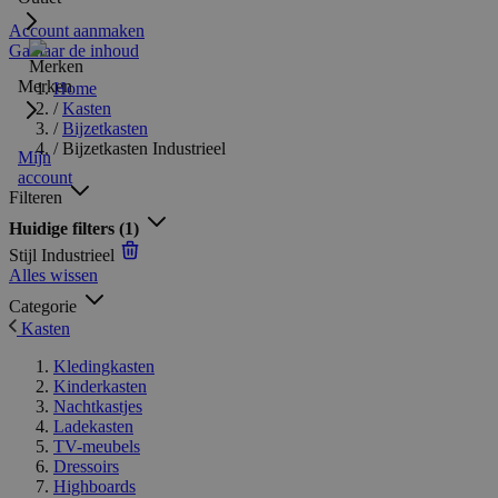
Account aanmaken
Ga naar de inhoud
Merken
Home
/
Kasten
/
Bijzetkasten
/
Bijzetkasten Industrieel
Mijn
account
Filteren
Huidige filters
(1)
Stijl
Industrieel
Alles wissen
Categorie
Kasten
Kledingkasten
Kinderkasten
Nachtkastjes
Ladekasten
TV-meubels
Dressoirs
Highboards