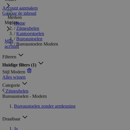
Account aanmaken
Ga naar de inhoud
Merken
Home
/
Zitmeubelen
/
Kantoorstoelen
/
Bureaustoelen
Mijn
/
Bureaustoelen Modern
account
Filteren
Huidige filters
(1)
Stijl
Modern
Alles wissen
Categorie
Zitmeubelen
Bureaustoelen - Modern
Bureaustoelen zonder armleuning
Draaibaar
Ja