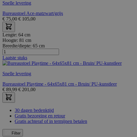
Snelle levering
Bureaustoel Ace-matzwart/grijs
€
75,00
€
105,00
Lengte:
64 cm
Hoogte:
81 cm
Breedte/diepte:
65 cm
Laatste stuks
Snelle levering
Bureaustoel Playtime - 64x65x81 cm - Bruin/ PU-kunstleer
€
89,99
€
201,00
30 dagen bedenktijd
Gratis bezorging en retour
Gratis achteraf of in termijnen betalen
Filter