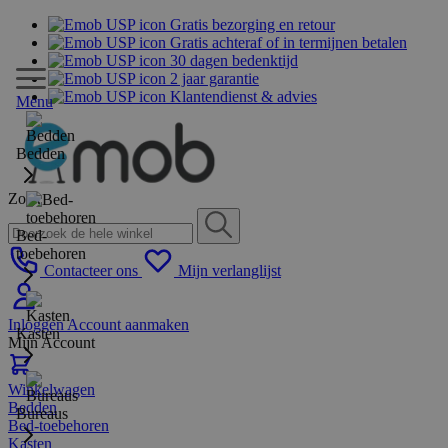
Gratis bezorging en retour
Gratis achteraf of in termijnen betalen
30 dagen bedenktijd
2 jaar garantie
Klantendienst & advies
Menu
Bedden
Zoek
Bed-
toebehoren
Contacteer ons
Mijn verlanglijst
Inloggen
Account aanmaken
Kasten
Mijn Account
Winkelwagen
Bedden
Bureaus
Bed-toebehoren
Kasten