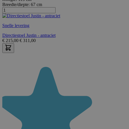
Breedte/diepte:
67 cm
Snelle levering
Directiestoel Justin - antraciet
€
215,00
€
311,00