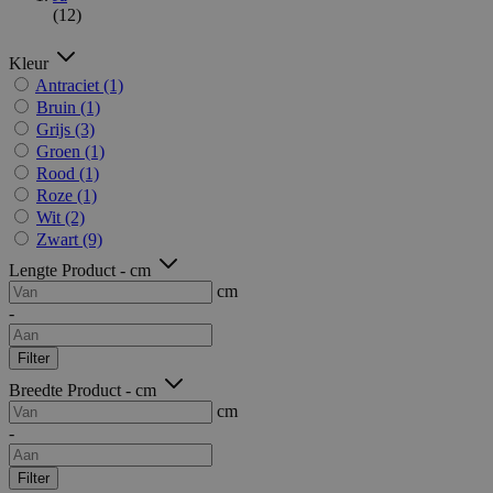
(12)
Kleur
Antraciet
(1)
Bruin
(1)
Grijs
(3)
Groen
(1)
Rood
(1)
Roze
(1)
Wit
(2)
Zwart
(9)
Lengte Product - cm
cm
-
Filter
Breedte Product - cm
cm
-
Filter