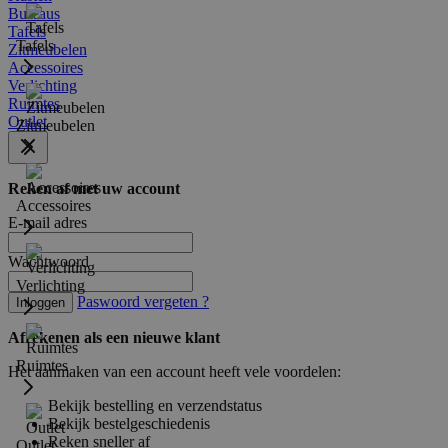
Bureaus
Tafels
Tafels
Zitmeubelen
Accessoires
Verlichting
Ruimtes
Outlet
Zitmeubelen
Reken af met uw account
Accessoires
E-mail adres
Wachtwoord
Verlichting
Paswoord vergeten ?
Inloggen
Afrekenen als een nieuwe klant
Ruimtes
Het aanmaken van een account heeft vele voordelen:
Bekijk bestelling en verzendstatus
Bekijk bestelgeschiedenis
Reken sneller af
Outlet