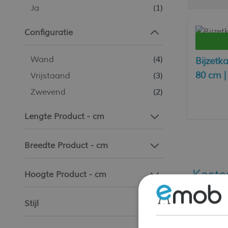
Ja
(1)
Configuratie
Wand
(4)
Bijzetka
80 cm |
Vrijstaand
(3)
Zwevend
(2)
Lengte Product - cm
Breedte Product - cm
Kaste
Hoogte Product - cm
Ben je o
assortim
Stijl
Jouw nie