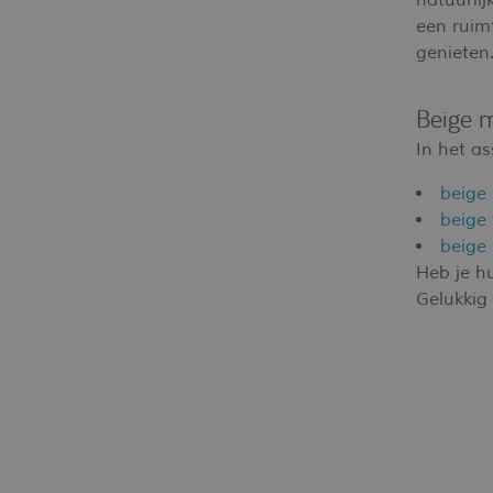
natuurlij
een ruimt
genieten
Beige 
In het as
beige
beige 
beige
Heb je h
Gelukkig