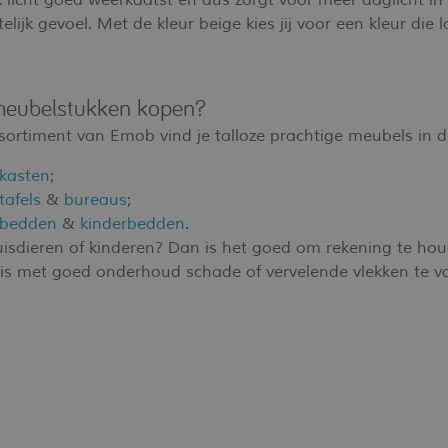
k licht goed weerkaatst en dus zorgt voor meer daglicht in 
elijk gevoel. Met de kleur beige kies jij voor een kleur d
.
meubelstukken kopen?
sortiment van Emob vind je talloze prachtige meubels in de
 kasten
;
tafels
&
bureaus
;
 bedden
&
kinderbedden
.
uisdieren of kinderen? Dan is het goed om rekening te hou
 is met goed onderhoud schade of vervelende vlekken te 