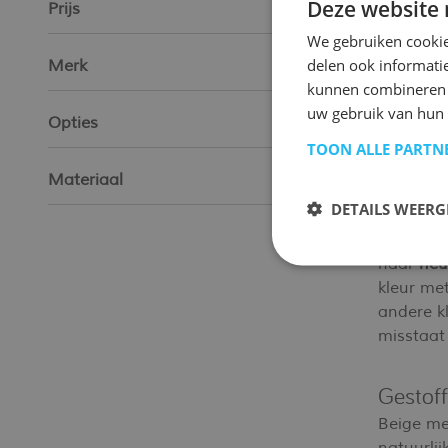
Deze website 
Prijs
producten
garantie 
We gebruiken cookie
betalen.
delen ook informatie
Merk
kunnen combineren m
Heb je e
uw gebruik van hun
Opties
graag ver
TOON ALLE PARTN
Materiaal
Beige
DETAILS WEERG
Geef je 
haar
neut
kleur met
andere kl
misstaat 
Gestoff
Beige me