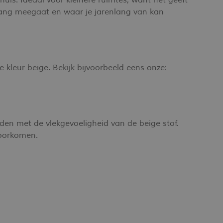
huis. Ideaal voor kleinere ruimtes, want het geeft
ie lang meegaat en waar je jarenlang van kan
 kleur beige. Bekijk bijvoorbeeld eens onze:
den met de vlekgevoeligheid van de beige stof.
voorkomen.