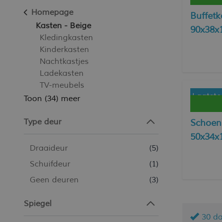
Homepage
Buffetk
Kasten - Beige
90x38x
Kledingkasten
lades -
Kinderkasten
Nachtkastjes
Ladekasten
TV-meubels
Laatste
Toon (34) meer
Type deur
Schoene
50x34x1
Draaideur
(5)
Schuifdeur
(1)
Geen deuren
(3)
Spiegel
30 d