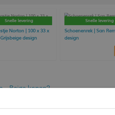
Snelle levering
Snelle levering
stje Norton | 100 x 33 x
Schoenenrek | San Re
 Grijsbeige design
design
n - Beige kopen?
p zoek naar Kasten - Beige? Dan slaag je gegarandeerd bi
ent vind je meer dan 10.000 prachtige meubels en sfeervo
uwe favoriete product in de categorie Kasten - Beige word