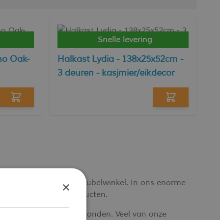
Snelle levering
mo Oak-
Halkast Lydia - 138x25x52cm -
3 deuren - kasjmier/eikdecor
j Emob, jouw online meubelwinkel. In ons enorme
×
lle woondecoratie producten.
t snel en voordelig verzonden. Veel van onze