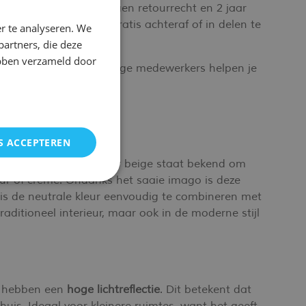
profiteer je van 60 dagen retourrecht en 2 jaar
 de mogelijkheid om gratis achteraf of in delen te
r te analyseren. We
partners, die deze
ebben verzameld door
tact
op. Onze deskundige medewerkers helpen je
S ACCEPTEREN
ires van Emob. De kleur beige staat bekend om
ur of crème. Ondanks het saaie imago is deze
 is de neutrale kleur eenvoudig te combineren met
aditioneel interieur, maar ook in de moderne stijl
en hebben een
hoge lichtreflectie
. Dit betekent dat