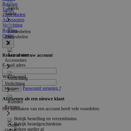
Bureaus
Tafels
Tafels
Zitmeubelen
Accessoires
Verlichting
Ruimtes
Outlet
Zitmeubelen
Reken af met uw account
Accessoires
E-mail adres
Wachtwoord
Verlichting
Paswoord vergeten ?
Inloggen
Afrekenen als een nieuwe klant
Ruimtes
Het aanmaken van een account heeft vele voordelen:
Bekijk bestelling en verzendstatus
Bekijk bestelgeschiedenis
Reken sneller af
Outlet