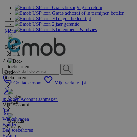
Gratis bezorging en retour
Gratis achteraf of in termijnen betalen
30 dagen bedenktijd
2 jaar garantie
Klantendienst & advies
Menu
Bedden
Zoek
Bed-
toebehoren
Contacteer ons
Mijn verlanglijst
Inloggen
Account aanmaken
Kasten
Mijn Account
Winkelwagen
Bedden
Bureaus
Bed-toebehoren
Kasten