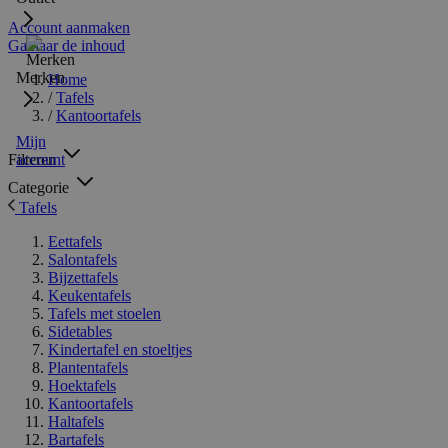
Account aanmaken
Ga naar de inhoud
Merken
Home
/
Tafels
/
Kantoortafels
Mijn
Filteren
account
Categorie
Tafels
Eettafels
Salontafels
Bijzettafels
Keukentafels
Tafels met stoelen
Sidetables
Kindertafel en stoeltjes
Plantentafels
Hoektafels
Kantoortafels
Haltafels
Bartafels