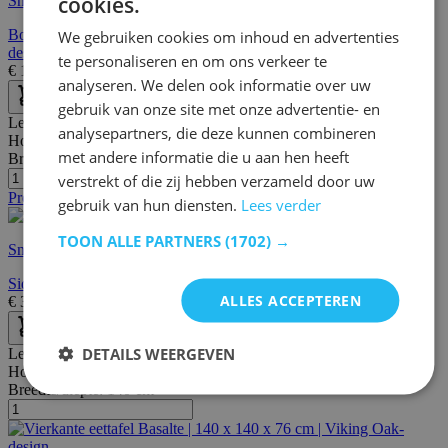
cookies.
Snelle levering
Bovenkast keuken Manchester | 80 x 32 x 60 cm | Helvezia Oak-
We gebruiken cookies om inhoud en advertenties
design
te personaliseren en om ons verkeer te
€
149,00
€
178,00
analyseren. We delen ook informatie over uw
gebruik van onze site met onze advertentie- en
Lengte:
156 cm
analysepartners, die deze kunnen combineren
Hoogte:
87 cm
met andere informatie die u aan hen heeft
Breedte/diepte:
44 cm
verstrekt of die zij hebben verzameld door uw
Promo
gebruik van hun diensten.
Lees verder
TOON ALLE PARTNERS
(1702) →
Snelle levering
Sidetable Louane 156cm, 1 lade - eik/beton
ALLES ACCEPTEREN
€
399,99
€
663,00
DETAILS WEERGEVEN
Lengte:
140 cm
Hoogte:
76 cm
Breedte/diepte:
140 cm