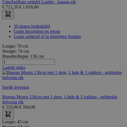
Uitschuifbare eettafel Lanthe - laguna eik
€
711,20
€
1.016,00
30 dagen bedenktijd
Gratis bezorging en retour
Gratis achteraf of in termijnen betalen
Lengte:
70 cm
Hoogte:
74 cm
Breedte/diepte:
136 cm
Laatste stuks
Snelle levering
Bureau Morris 136cm met 1 deur, 1 lade & 3 vakken - gebleekte
helvezia eik
€
519,00
€
594,00
Lengte:
45 cm
Hoogte:
54 cm