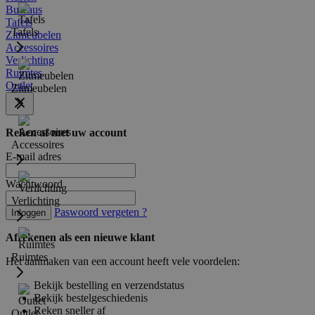
Bureaus
Tafels
Tafels
Zitmeubelen
Accessoires
Verlichting
Ruimtes
Outlet
Zitmeubelen
Reken af met uw account
Accessoires
E-mail adres
Wachtwoord
Verlichting
Paswoord vergeten ?
Inloggen
Afrekenen als een nieuwe klant
Ruimtes
Het aanmaken van een account heeft vele voordelen:
Bekijk bestelling en verzendstatus
Bekijk bestelgeschiedenis
Reken sneller af
Outlet