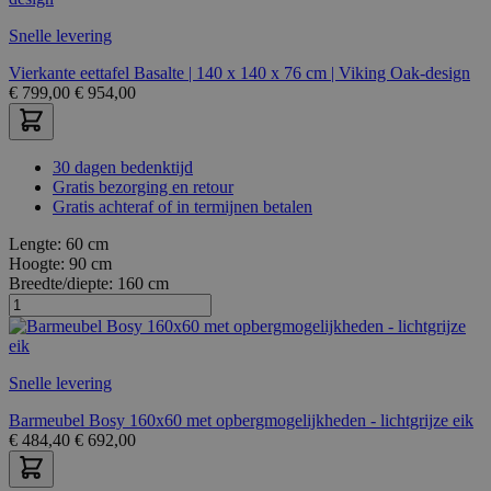
Snelle levering
Vierkante eettafel Basalte | 140 x 140 x 76 cm | Viking Oak-design
€
799,00
€
954,00
30 dagen bedenktijd
Gratis bezorging en retour
Gratis achteraf of in termijnen betalen
Lengte:
60 cm
Hoogte:
90 cm
Breedte/diepte:
160 cm
Snelle levering
Barmeubel Bosy 160x60 met opbergmogelijkheden - lichtgrijze eik
€
484,40
€
692,00