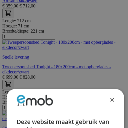
Artisan Oak-design
€
359,00
€
712,00
Lengte:
212 cm
Hoogte:
71 cm
Breedte/diepte:
221 cm
Snelle levering
Tweepersoonsbed Tonight - 180x200cm - met opberglades -
eikdecor/zwart
€
699,00
€
828,00
Lengte:
80 cm
Hoogte:
60 cm
×
Breedte/diepte:
32 cm
Deze website maakt gebruik van