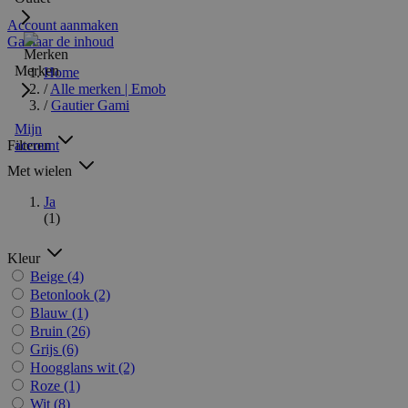
Account aanmaken
Ga naar de inhoud
Merken
Home
/
Alle merken | Emob
/
Gautier Gami
Mijn
Filteren
account
Met wielen
Ja
(1)
Kleur
Beige
(4)
Betonlook
(2)
Blauw
(1)
Bruin
(26)
Grijs
(6)
Hoogglans wit
(2)
Roze
(1)
Wit
(8)