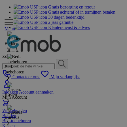
Gratis bezorging en retour
Gratis achteraf of in termijnen betalen
30 dagen bedenktijd
2 jaar garantie
Klantendienst & advies
Menu
Bedden
Zoek
Bed-
toebehoren
Contacteer ons
Mijn verlanglijst
Inloggen
Account aanmaken
Kasten
Mijn Account
Winkelwagen
Bedden
Bureaus
Bed-toebehoren
Kasten